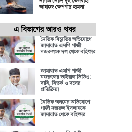
সাগরে সৌদি দুই তেলবাহী
জাহাজে ক্ষেপণাস্ত্র হামলা
এ বিভাগের আরও খবর
নৈতিক বিচ্যুতির অভিযোগে
জামায়াত এমপি গাজী
নজরুলকে দল থেকে বহিষ্কার
জামায়াত এমপি গাজী
নজরুলের ভাইরাল ভিডিও:
দাবি, বিতর্ক ও দলের
প্রতিক্রিয়া
নৈতিক স্খলনের অভিযোগে
গাজী নজরুল ইসলামকে
জামায়াত থেকে বহিষ্কার