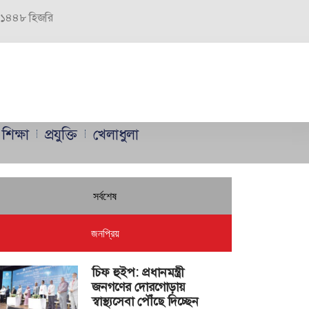
র, ১৪৪৮ হিজরি
শিক্ষা
প্রযুক্তি
খেলাধুলা
সর্বশেষ
জনপ্রিয়
চিফ হুইপ: প্রধানমন্ত্রী
জনগণের দোরগোড়ায়
স্বাস্থ্যসেবা পৌঁছে দিচ্ছেন