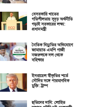
বেসরকারি খাতের
গতিশীলতায় সুদৃঢ় অর্থনীতি
গড়াই সরকারের লক্ষ্য:
প্রধানমন্ত্রী
নৈতিক বিচ্যুতির অভিযোগে
জামায়াত এমপি গাজী
নজরুলকে দল থেকে
বহিষ্কার
ইসরায়েল স্বীকৃতির শর্তে
সৌদির সঙ্গে পারমাণবিক
চুক্তি: ট্রাম্প
হুতিদের দাবি: লোহিত