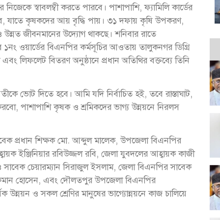
নিজেকে স্বাবলম্বী করতে পারবে। পাশাপাশি, ফ্যামিলি কার্ডের
, যাতে কৃষকদের আয় বৃদ্ধি পায়। ৩১ দফায় কৃষি উপকরণ,
গেও উন্নত জীবনমানের উদ্যোগ থাকছে। শনিবার রাতে
নং ওয়ার্ডের বিএনপির কর্মসূচির আওতায় তালুকনগর ডিগ্রি
বং লিফলেট বিতরণ অনুষ্ঠানে প্রধান অতিথির বক্তব্যে তিনি
ীকে ভোট দিতে হবে। আমি যদি নির্বাচিত হই, তবে রাস্তাঘাট,
য়ন করবো, পাশাপাশি কৃষক ও শ্রমিকদের ভাগ্য উন্নয়নে নিরলস
াবেক প্রধান শিক্ষক মো. আব্দুল মালেক, উপজেলা বিএনপির
্বায়ক ইঞ্জিনিয়ার রবিউজ্জল রবি, জেলা যুবদলের আহ্বায়ক কাজী
 সাবেক চেয়ারম্যান সিরাজুল ইসলাম, জেলা বিএনপির সাবেক
লোকমান হোসেন, এবং দৌলতপুর উপজেলা বিএনপির
ক উন্নয়ন ও সকল শ্রেণির মানুষের ভাগ্যোন্নয়নে কাজ চালিয়ে