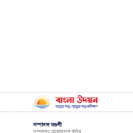
সম্পাদক মণ্ডলী
সম্পাদকঃ রেজোয়ানুল কবির