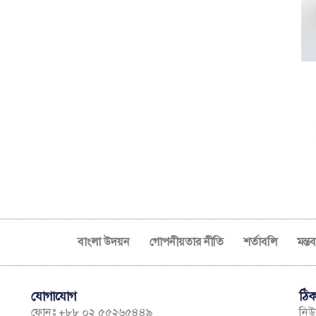
বাংলা উদয়ন
গোপনীয়তার নীতি
শর্তাবলি
মন্ত
যোগাযোগ
ঠিক
ফোনঃ +৮৮ ০২ ৫৫২৬৫৪৪৯
নিউম