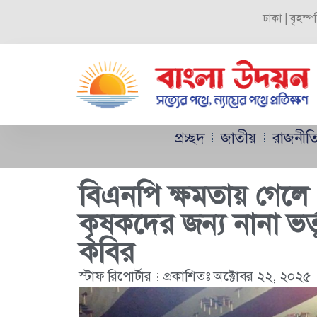
ঢাকা | বৃহস্
প্রচ্ছদ
জাতীয়
রাজনীত
বিএনপি ক্ষমতায় গেলে
কৃষকদের জন্য নানা ভর্
কবির
স্টাফ রিপোর্টার
প্রকাশিতঃ
অক্টোবর ২২, ২০২৫