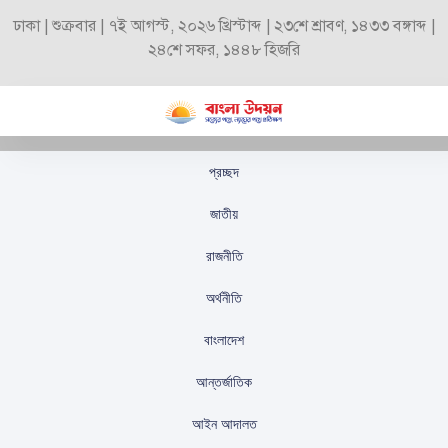
ঢাকা | শুক্রবার | ৭ই আগস্ট, ২০২৬ খ্রিস্টাব্দ | ২৩শে শ্রাবণ, ১৪৩৩ বঙ্গাব্দ |
২৪শে সফর, ১৪৪৮ হিজরি
প্রচ্ছদ
জাতীয়
অক্টোবর ২২, ২০২৫
রাজনীতি
ক
অর্থনীতি
ন
বাংলাদেশ
গ
প
আন্তর্জাতিক
কা
আইন আদালত
অক