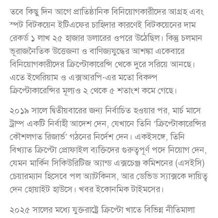
তবে কিছু দিন আগে প্রাতিষ্ঠানিক বিনিয়োগকারীদের আগ্রহ এবং
স্পট বিটকয়েন ইটিএফের চাহিদার কারণেই বিটকয়েনের দাম
রেকর্ড ১ লাখ ২৫ হাজার ডলারের ওপরে উঠেছিল। কিন্তু চলমান
ভূরাজনৈতিক উত্তেজনা ও বাণিজ্যযুদ্ধের আশঙ্কা একেবারে
বিনিয়োগকারীদের ক্রিপ্টোকারেন্সি থেকে দুরে সরিয়ে আনছে।
এতে ইথেরিয়াম ও এক্সআরপি-এর মতো বিকল্প
ক্রিপ্টোকারেন্সির মূল্যও ২ থেকে ৫ শতাংশ কমে গেছে।
২০১৯ সালে দ্বিতীয়বারের জন্য নির্বাচিত হওয়ার পর, মার্চ মাসে
ট্রাম্প একটি নির্বাহী আদেশ দেন, যেখানে তিনি ‘ক্রিপ্টোকারেন্সির
কৌশলগত রিজার্ভ’ গঠনের নির্দেশ দেন। একইসঙ্গে, তিনি
বিখ্যাত ক্রিপ্টো প্রোফাইল ব্যক্তিদের গুরুত্বপূর্ণ পদে নিয়োগ দেন,
যেমন মার্কিন সিকিউরিটিজ অ্যান্ড এক্সচেঞ্জ কমিশনের (এসইসি)
চেয়ারম্যান হিসেবে পল অ্যাটকিনস, আর ডেভিড স্যাক্সকে দায়িত্ব
দেন হোয়াইট হাউসে। খবর ইকোনমিক টাইমসের।
২০২৫ সালের মধ্যে যুক্তরাষ্ট্রে ক্রিপ্টো খাতে বিভিন্ন নীতিমালা