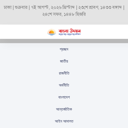
ঢাকা | শুক্রবার | ৭ই আগস্ট, ২০২৬ খ্রিস্টাব্দ | ২৩শে শ্রাবণ, ১৪৩৩ বঙ্গাব্দ |
২৪শে সফর, ১৪৪৮ হিজরি
প্রচ্ছদ
চীনের পণ্যে ট্রাম্পের শুল্ক
জাতীয়
বাড়ানোর ঘোষণা মুখে
রাজনীতি
বিটকয়েনের দর কমে গেছে
অর্থনীতি
স্টাফ রিপোর্টার
প্রকাশিতঃ
অক্টোবর ১২, ২০২৫
বাংলাদেশ
আন্তর্জাতিক
আইন আদালত