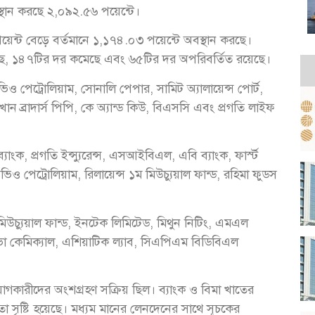
্থান করছে ২,০৯২.৫৬ পয়েন্টে।
্ট বেড়ে বর্তমানে ১,১৭৪.০৩ পয়েন্টে অবস্থান করছে।
েছে, ১৪৭টির দর কমেছে এবং ৬৫টির দর অপরিবর্তিত রয়েছে।
ভিও পেট্রোলিয়াম, সোনালি পেপার, সামিট অ্যালায়েন্স পোর্ট,
ব্রাদার্স পিপি, কে অ্যান্ড কিউ, বিএসসি এবং প্রগতি লাইফ
্যাংক, প্রগতি ইন্স্যুরেন্স, এসআইবিএল, এবি ব্যাংক, ফার্স্ট
স, সিভিও পেট্রোলিয়াম, রিলায়েন্স ১ম মিউচ্যুয়াল ফান্ড, রহিমা ফুডস
 মিউচ্যুয়াল ফান্ড, ইনটেক লিমিটেড, মিথুন নিটিং, এমএল
 কেমিক্যাল, এশিয়াটিক ল্যাব, সিএপিএম বিডিবিএল
য়োগকারীদের অংশগ্রহণ সক্রিয় ছিল। ব্যাংক ও বিমা খাতের
া সৃষ্টি হয়েছে। মধ্যম মানের লেনদেনের সাথে সূচকের