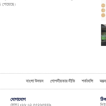
ধি পেয়েছে।
বাংলা উদয়ন
গোপনীয়তার নীতি
শর্তাবলি
মন্ত
যোগাযোগ
ঠিক
ফোনঃ +৮৮ ০২ ৫৫২৬৫৪৪৯
নিউম