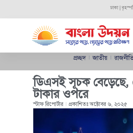
ঢাকা | বৃহস্
প্রচ্ছদ
জাতীয়
রাজনীত
ডিএসই সূচক বেড়েছে,
টাকার ওপরে
স্টাফ রিপোর্টার
প্রকাশিতঃ
অক্টোবর ৬, ২০২৫