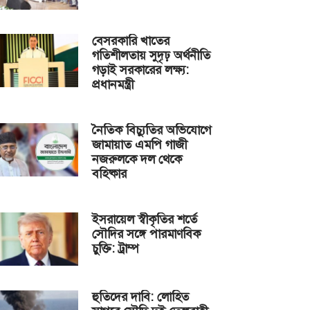
বেসরকারি খাতের
গতিশীলতায় সুদৃঢ় অর্থনীতি
গড়াই সরকারের লক্ষ্য:
প্রধানমন্ত্রী
নৈতিক বিচ্যুতির অভিযোগে
জামায়াত এমপি গাজী
নজরুলকে দল থেকে
বহিষ্কার
ইসরায়েল স্বীকৃতির শর্তে
সৌদির সঙ্গে পারমাণবিক
চুক্তি: ট্রাম্প
হুতিদের দাবি: লোহিত