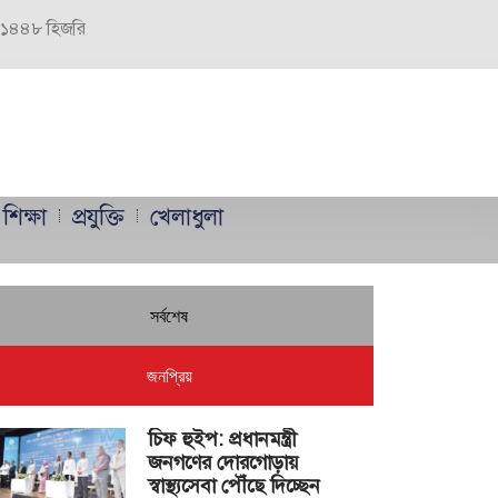
র, ১৪৪৮ হিজরি
শিক্ষা
প্রযুক্তি
খেলাধুলা
সর্বশেষ
জনপ্রিয়
চিফ হুইপ: প্রধানমন্ত্রী
জনগণের দোরগোড়ায়
স্বাস্থ্যসেবা পৌঁছে দিচ্ছেন