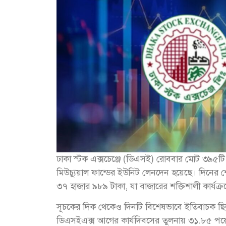
ঢাকা স্টক এক্সচেঞ্জে (ডিএসই) রোববার মোট ৩৯৫ট
মিউচ্যুয়াল ফান্ডের ইউনিট লেনদেন হয়েছে। দিনের
৩৭ হাজার ৯৮৯ টাকা, যা বাজারের শক্তিশালী কার্যক্
সূচকের দিক থেকেও দিনটি বিশেষভাবে ইতিবাচক ছি
ডিএসইএক্স আগের কার্যদিবসের তুলনায় ৩১.৮৫ পয়েন