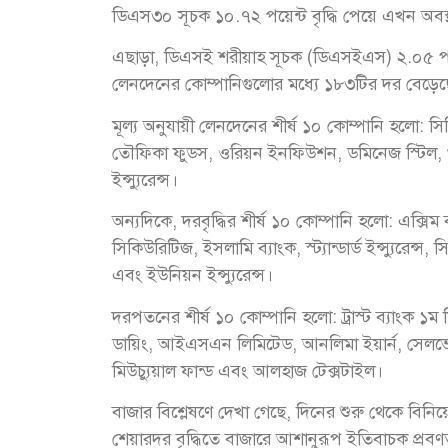
ডিএস৩০ সূচক ১০.৭২ পয়েন্ট বৃদ্ধি পেয়ে এখন অবস
এছাড়া, ডিএসই শরীয়াহ সূচক (ডিএসইএস) ২.০৫ পয়েন
লেনদেনের কোম্পানিগুলোর মধ্যে ১৮৩টির দর বেড়
মূল্য অনুযায়ী লেনদেনের শীর্ষ ১০ কোম্পানি হলো: সি
তৌফিকা ফুডস, ওরিয়ন ইনফিউশন, ডমিনেজ স্টিল, খান 
ইন্স্যুরেন্স।
অন্যদিকে, দরবৃদ্ধির শীর্ষ ১০ কোম্পানি হলো: এক্সিম ব
সিকিউরিটিজ, ইসলামি ব্যাংক, স্ট্যান্ডার্ড ইন্স্যুরেন্
এবং ইউনিয়ন ইন্স্যুরেন্স।
দরপতনের শীর্ষ ১০ কোম্পানি হলো: ট্রাস্ট ব্যাংক ১ম
ডায়িং, আইএসএন লিমিটেড, আনলিমা ইয়ার্ন, সেলভো
মিউচ্যুয়াল ফান্ড এবং আলহাজ টেক্সটাইল।
বাজার বিশ্লেষণে দেখা গেছে, দিনের শুরু থেকে বিনি
শেয়ারদর বৃদ্ধিতে বাজারে আশানুরূপ ইতিবাচক প্রবণত