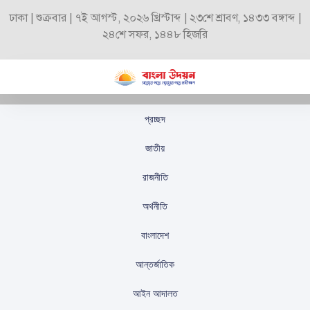
ঢাকা | শুক্রবার | ৭ই আগস্ট, ২০২৬ খ্রিস্টাব্দ | ২৩শে শ্রাবণ, ১৪৩৩ বঙ্গাব্দ |
২৪শে সফর, ১৪৪৮ হিজরি
প্রচ্ছদ
ঢাকা চেম্বার থেকে উৎসাহ:
জাতীয়
ই-রিটার্নের মাধ্যমে আয়কর
রাজনীতি
দিতে এগিয়ে আসার আহবান
অর্থনীতি
স্টাফ রিপোর্টার
প্রকাশিতঃ
সেপ্টেম্বর ২৯, ২০২৫
বাংলাদেশ
আন্তর্জাতিক
আইন আদালত