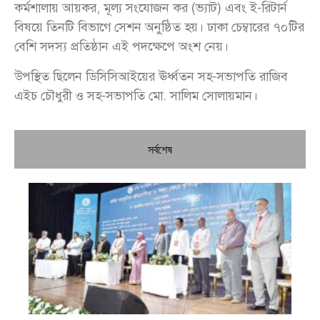
কর্মশালায় আয়কর, মূল্য সংযোজন কর (ভ্যাট) এবং ই-রিটার্ন
বিষয়ে তিনটি বিভাগে সেশন অনুষ্ঠিত হয়। ঢাকা চেম্বারের ৭০টির
বেশি সদস্য প্রতিষ্ঠান এই পদক্ষেপে অংশ নেয়।
উপস্থিত ছিলেন ডিসিসিআইয়ের ঊর্ধ্বতন সহ-সভাপতি রাজিব
এইচ চৌধুরী ও সহ-সভাপতি মো. সালিম সোলায়মান।
সর্বশেষ
চি
প্রধ
জন
দো
স্বা
পৌ
দিচ