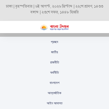
ঢাকা | বৃহস্পতিবার | ৬ই আগস্ট, ২০২৬ খ্রিস্টাব্দ | ২২শে শ্রাবণ, ১৪৩৩
বঙ্গাব্দ | ২৩শে সফর, ১৪৪৮ হিজরি
প্রচ্ছদ
বাংলাদেশের অর্থনৈতিক
জাতীয়
খাতা ঝুঁকছে ব্যাংকঋণে বেশি
রাজনীতি
নির্ভরশীল: অর্থ উপদেষ্টা
অর্থনীতি
স্টাফ রিপোর্টার
প্রকাশিতঃ
সেপ্টেম্বর ২৬, ২০২৫
বাংলাদেশ
আন্তর্জাতিক
আইন আদালত