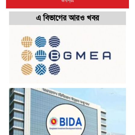
জনপ্রিয়
এ বিভাগের আরও খবর
প
শ
উ
ব
প
ব
স
জ
দ
ম
ড
ব
ব
ব
প