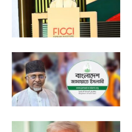
সুদ
অর্
গড়
সর
লক্ষ
প্রধ
নৈ
বিচ
অভ
জা
এম
গা
নজ
দল
বহি
ইস
স্ব