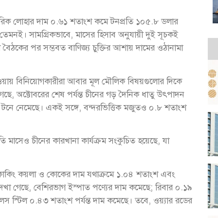
 আকরিক লোহার দাম ০.৬১ শতাংশ কমে টনপ্রতি ১০৫.৮ ডলার
েমনই। সামগ্রিকভাবে, মাসের হিসাব অনুযায়ী দুই সূচকই
-শি বৈঠকের পর সম্ভবত বাণিজ্য চুক্তির আশায় দামের ওঠানামা
াওয়ায় বিনিয়োগকারীরা আবার মূল মৌলিক বিষয়গুলোর দিকে
েছে, অক্টোবরের শেষ পর্যন্ত চীনের গড় দৈনিক ধাতু উৎপাদন
 টনে নেমেছে। একই সঙ্গে, বন্দরভিত্তিক মজুতও ০.৮ শতাংশ
ি মাসেও চীনের কারখানা কার্যক্রম সংকুচিত হয়েছে, যা
 কোকিং কয়লা ও কোকের দাম যথাক্রমে ১.০৪ শতাংশ এবং
 দেখা গেছে, বেশিরভাগ ইস্পাত পণ্যের দাম কমেছে; রিবার ০.১৯
 স্টিল ০.৪৩ শতাংশ পর্যন্ত দাম কমেছে। তবে, ওয়্যার রডের