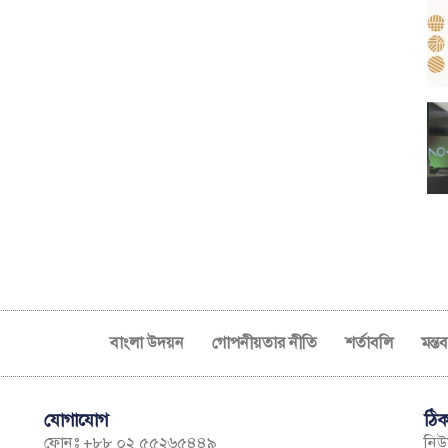
বাংলা উদয়ন
গোপনীয়তার নীতি
শর্তাবলি
মন্ত
যোগাযোগ
ঠিক
ফোনঃ +৮৮ ০২ ৫৫২৬৫৪৪৯
নিউম