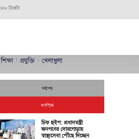
 ১৪৪৮ হিজরি
শিক্ষা
প্রযুক্তি
খেলাধুলা
সর্বশেষ
জনপ্রিয়
চিফ হুইপ: প্রধানমন্ত্রী
জনগণের দোরগোড়ায়
স্বাস্থ্যসেবা পৌঁছে দিচ্ছেন