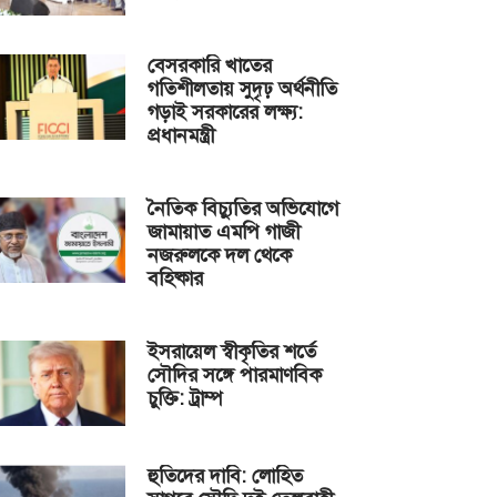
বেসরকারি খাতের
গতিশীলতায় সুদৃঢ় অর্থনীতি
গড়াই সরকারের লক্ষ্য:
প্রধানমন্ত্রী
নৈতিক বিচ্যুতির অভিযোগে
জামায়াত এমপি গাজী
নজরুলকে দল থেকে
বহিষ্কার
ইসরায়েল স্বীকৃতির শর্তে
সৌদির সঙ্গে পারমাণবিক
চুক্তি: ট্রাম্প
হুতিদের দাবি: লোহিত