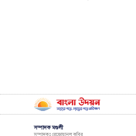
সম্পাদক মণ্ডলী
সম্পাদকঃ রেজোয়ানুল কবির