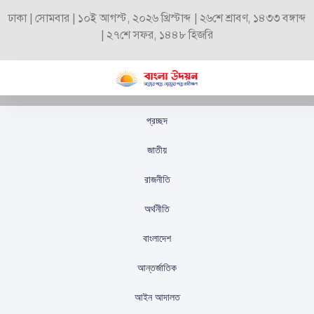
ঢাকা | সোমবার | ১০ই আগস্ট, ২০২৬ খ্রিস্টাব্দ | ২৬শে শ্রাবণ, ১৪৩৩ বঙ্গাব্দ
| ২৭শে সফর, ১৪৪৮ হিজরি
প্রচ্ছদ
বেপজার নতুন নির্বাহী
জাতীয়
চেয়ারম্যান হিসেবে যোগ
রাজনীতি
দিলেন মেজর জেনারেল
অর্থনীতি
মোয়াজ্জেম
বাংলাদেশ
স্টাফ রিপোর্টার
প্রকাশিতঃ
অক্টোবর ১৭, ২০২৫
আন্তর্জাতিক
আইন আদালত