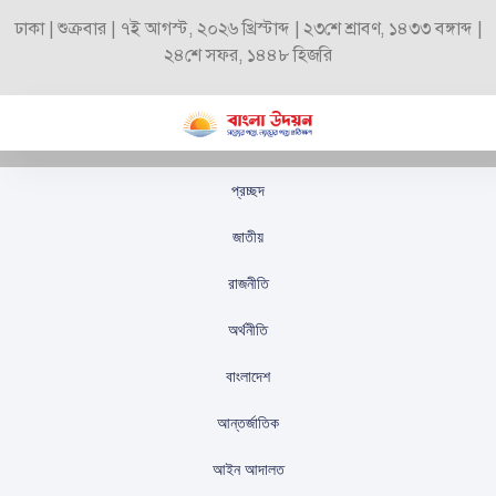
ঢাকা | শুক্রবার | ৭ই আগস্ট, ২০২৬ খ্রিস্টাব্দ | ২৩শে শ্রাবণ, ১৪৩৩ বঙ্গাব্দ |
২৪শে সফর, ১৪৪৮ হিজরি
প্রচ্ছদ
একদিনে ক্রিপ্টো বাজার
জাতীয়
থেকে উধাও এক ট্রিলিয়ন
রাজনীতি
ডলার
অর্থনীতি
স্টাফ রিপোর্টার
প্রকাশিতঃ
অক্টোবর ১৫, ২০২৫
বাংলাদেশ
আন্তর্জাতিক
আইন আদালত