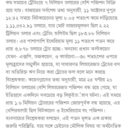
কম সময়ের ট্রেডিংয়ে ৭ বিলিয়ন ডলারের বেশি পজিশন বিক্রি
হয়ে যায়। বাজারের সর্বশেষ তথ্য অনুযায়ী, ১১ অক্টোবর দুপুর
১২:৪২ সময়ে বিটকয়েনের মূল্য ৮.০৫ শতাংশ কমে দাঁড়িয়েছে
১,১১,৫৪২.৯১ ডলারে, যার মোট বাজারমূলধন ছিল ২.২২
ট্রিলিয়ন ডলার এবং ট্রেডিং ভলিউম ছিল ১৮৩.৮৮ বিলিয়ন
ডলার। এর পাশাপাশি ইথেরিয়াম মূল্য ১১ শতাংশ পতন করে
প্রায় ৩,৮৭৮ ডলারে ট্রেড হচ্ছে। অন্যান্য প্রধান অল্টকয়েন
যেমন- এক্সপি, ডজকয়েন, ও কার্ডানো—৩০ শতাংশের ওপরে
মূল্যহ্রাসের সম্মুখীন হয়েছে, যা সাধারণত লিভারেজড ট্রেডের ধস
বা অতিরিক্ত ঋণ নিয়ে করা ট্রেডের ফল বলে মনে করছে
বিশ্লেষকরা। কয়েনগ্লাসের তথ্য অনুযায়ী, মাত্র ২৪ ঘণ্টায় ২০
বিলিয়ন ডলারের বেশি লিভারেজড পজিশন বন্ধ হয়ে গেছে, যা
ইতিহাসে একদিনে সবচেয়ে বড় লিকুইডेशन ঘটনা। এই সময়ে
প্রায় ১.৬ মিলিয়ন ট্রেডারের পজিশন জোরপূর্বক বন্ধ হয়েছে, এর
বেশিরভাগই ছিল বিটকয়েন ও ইথেরিয়ামে লং পজিশন।
ব্যবসায়ের বিশ্লেষকরা বলছেন, এই পতন মূলত এক প্রকার
জরুরি পরিস্থিতি, যার সঙ্গে চেইনের মৌলিক বিষয় বা অর্থনৈতিক