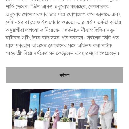
শাস্তি দেবেন। তিনি আরও অনুরোধ করেছেন, কোনোরকম
অনুরোধ পেলে সরাসরি তার সঙ্গে যোগাযোগ করে জানাতে এবং
সেই নম্বর বা প্রোফাইল শেয়ার করতে। তার এই সতর্কতা বার্তায়
অনুরাগীরা প্রশংসা জানিয়েছেন। বর্তমানে নীহা প্রতিদিন নতুন
নাটকের শুটিং নিয়ে ব্যস্ত সময় পার করছেন। সর্বশেষ তিনি গত
মাসে ফারহান আহমেদ জোভানের সঙ্গে অভিনয় করা নাটক
‘সহযাত্রী’ দিয়ে দর্শকের মন কেড়েছেন এবং প্রশংসা পেয়েছেন।
সর্বশেষ
চি
প্রধ
জন
দো
স্বা
পৌ
দিচ