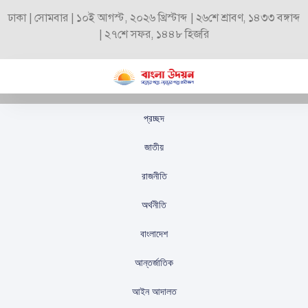
ঢাকা | সোমবার | ১০ই আগস্ট, ২০২৬ খ্রিস্টাব্দ | ২৬শে শ্রাবণ, ১৪৩৩ বঙ্গাব্দ
| ২৭শে সফর, ১৪৪৮ হিজরি
প্রচ্ছদ
নিশ্চেতা提醒 নীহার সতর্ক
জাতীয়
থাকুন
রাজনীতি
স্টাফ রিপোর্টার
প্রকাশিতঃ
অক্টোবর ১৩, ২০২৫
অর্থনীতি
বাংলাদেশ
আন্তর্জাতিক
আইন আদালত