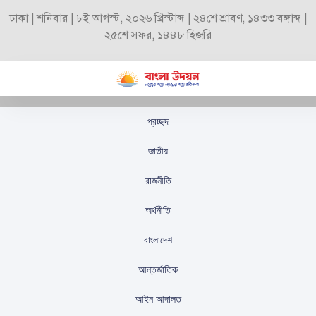
ঢাকা | শনিবার | ৮ই আগস্ট, ২০২৬ খ্রিস্টাব্দ | ২৪শে শ্রাবণ, ১৪৩৩ বঙ্গাব্দ |
২৫শে সফর, ১৪৪৮ হিজরি
প্রচ্ছদ
তানজিন তিশা ‘সোলজার’-এ
জাতীয়
শাকিব খানের বিপরীতে
রাজনীতি
স্টাফ রিপোর্টার
প্রকাশিতঃ
অক্টোবর ১২, ২০২৫
অর্থনীতি
বাংলাদেশ
আন্তর্জাতিক
আইন আদালত