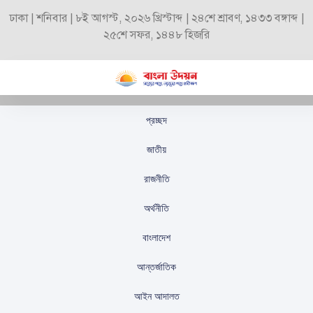
ঢাকা | শনিবার | ৮ই আগস্ট, ২০২৬ খ্রিস্টাব্দ | ২৪শে শ্রাবণ, ১৪৩৩ বঙ্গাব্দ |
২৫শে সফর, ১৪৪৮ হিজরি
প্রচ্ছদ
ঐশীর সঙ্গে প্রথমবার বড়
জাতীয়
পর্দায় তানজিন তিশা
রাজনীতি
স্টাফ রিপোর্টার
প্রকাশিতঃ
অক্টোবর ১২, ২০২৫
অর্থনীতি
বাংলাদেশ
আন্তর্জাতিক
আইন আদালত