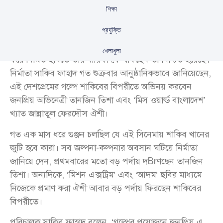
শিক্ষা
প্রযুক্তি
আলোচিত সিনেমা ‘সোলজার’-এ অবশেষে শাকিব খানকে কেন্দ্র
খেলাধুলা
করে নির্মিত ছবিতে তার নায়িকা কে থাকছেন তা নিশ্চিত হয়েছে।
নির্মাতা সাকিব ফাহাদ গত শুক্রবার আনুষ্ঠানিকভাবে জানিয়েছেন,
এই দেশপ্রেমের গল্পে শাকিবের বিপরীতে অভিনয় করবেন
জনপ্রিয় অভিনেত্রী তানজিন তিশা এবং ‘মিস ওয়ার্ল্ড বাংলাদেশ’
খ্যাত জান্নাতুল ফেরদৌস ঐশী।
গত এক মাস ধরে গুঞ্জন চলছিল যে এই সিনেমায় শাকিব খানের
জুটি হবে কারা। সব জল্পনা-কল্পনার অবসান ঘটিয়ে নির্মাতা
জানিয়ে দেন, প্রথমবারের মতো বড় পর্দায় দBrণছেন তানজিন
তিশা। অন্যদিকে, ‘মিশন এক্সট্রিম’ এবং ‘আদম’ ছবির মাধ্যমে
নিজেকে প্রমাণ করা ঐশী আবার বড় পর্দায় ফিরছেন শাকিবের
বিপরীতে।
পরিচালক সাকিব ফাহাদ বলেন, ‘গল্পের প্রয়োজনে জনপ্রিয় এ