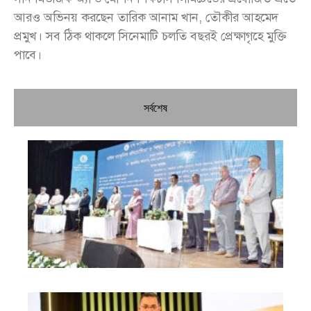
আরও অভিনয় করছেন তারিক আনাম খান, তৌকীর আহমেদ
প্রমুখ। সব ঠিক থাকলে সিনেমাটি চলতি বছরই প্রেক্ষাগৃহে মুক্তি
পাবে।
সর্বশেষ
চি
প্রধ
জন
দো
স্বা
পৌ
দিচ
বে