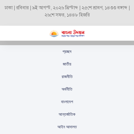
ঢাকা | রবিবার | ৯ই আগস্ট, ২০২৬ খ্রিস্টাব্দ | ২৫শে শ্রাবণ, ১৪৩৩ বঙ্গাব্দ |
২৬শে সফর, ১৪৪৮ হিজরি
প্রচ্ছদ
রুনা খান: নারীদের
জাতীয়
ক্যারিয়ার ব্যক্তিগত সম্পর্কের
রাজনীতি
মাধ্যমে গড়ে ওঠে না
অর্থনীতি
স্টাফ রিপোর্টার
প্রকাশিতঃ
অক্টোবর ৭, ২০২৫
বাংলাদেশ
আন্তর্জাতিক
আইন আদালত