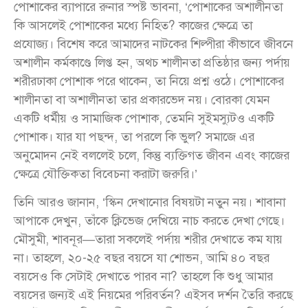
পোশাকের ব্যাপারে রুনার স্পষ্ট ভাবনা, ‘পোশাকের অশালীনতা
কি আসলেই পোশাকের মধ্যে নিহিত? কাজের ক্ষেত্রে তা
প্রযোজ্য। বিশেষ করে আমাদের নাটকের শিল্পীরা কীভাবে জীবনে
অশালীন কর্মকাণ্ডে লিপ্ত হন, অথচ শালীনতা প্রতিষ্ঠার জন্য পর্দায়
শরীরঢাকা পোশাক পরে থাকেন, তা নিয়ে প্রশ্ন ওঠে। পোশাকের
শালীনতা বা অশালীনতা তার প্রকারভেদ নয়। বোরকা যেমন
একটি ধর্মীয় ও সামাজিক পোশাক, তেমনি সুইমস্যুটও একটি
পোশাক। যার যা পছন্দ, তা পরলে কি ভুল? সমাজে এর
অনুমোদন নেই বললেই চলে, কিন্তু ব্যক্তিগত জীবন এবং কাজের
ক্ষেত্রে যৌক্তিকতা বিবেচনা করাটা জরুরি।’
তিনি আরও জানান, ‘স্কিন দেখানোর বিষয়টা নতুন নয়। শাবানা
আপাকে দেখুন, তাঁকে ক্লিভেজ দেখিয়ে নাচ করতে দেখা গেছে।
মৌসুমী, শাবনূর—তারা সকলেই পর্দায় শরীর দেখাতে কম যায়
না। তাহলে, ২০-২৫ বছর বয়সে যা শোভন, আমি ৪০ বছর
বয়সেও কি সেটাই দেখাতে পারব না? তাহলে কি শুধু আমার
বয়সের জন্যই এই নিয়মের পরিবর্তন? এইসব দর্শন তৈরি করছে