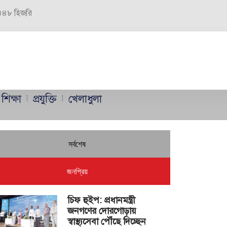
 ১৪৪৮ হিজরি
শিক্ষা
প্রযুক্তি
খেলাধুলা
সর্বশেষ
জনপ্রিয়
চিফ হুইপ: প্রধানমন্ত্রী
জনগণের দোরগোড়ায়
স্বাস্থ্যসেবা পৌঁছে দিচ্ছেন