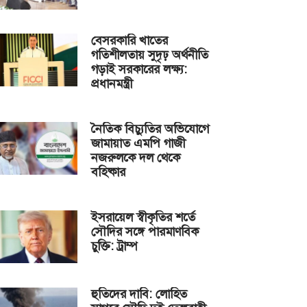
বেসরকারি খাতের
গতিশীলতায় সুদৃঢ় অর্থনীতি
গড়াই সরকারের লক্ষ্য:
প্রধানমন্ত্রী
নৈতিক বিচ্যুতির অভিযোগে
জামায়াত এমপি গাজী
নজরুলকে দল থেকে
বহিষ্কার
ইসরায়েল স্বীকৃতির শর্তে
সৌদির সঙ্গে পারমাণবিক
চুক্তি: ট্রাম্প
হুতিদের দাবি: লোহিত