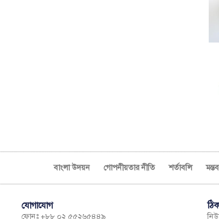
বাংলা উদয়ন
গোপনীয়তার নীতি
শর্তাবলি
মন্ত
যোগাযোগ
ঠিক
ফোনঃ +৮৮ ০২ ৫৫২৬৫৪৪৯
নিউম