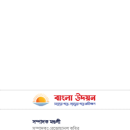
সম্পাদক মণ্ডলী
সম্পাদকঃ রেজোয়ানুল কবির