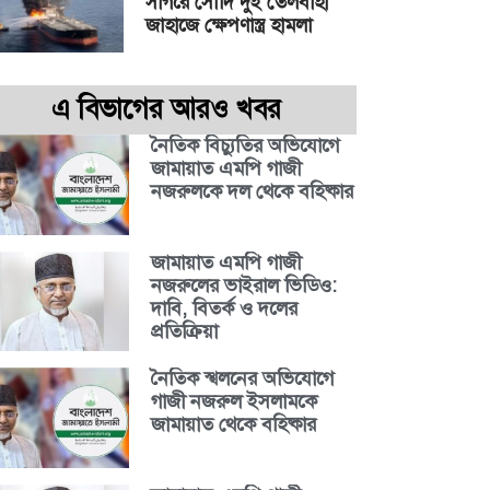
সাগরে সৌদি দুই তেলবাহী
জাহাজে ক্ষেপণাস্ত্র হামলা
এ বিভাগের আরও খবর
নৈতিক বিচ্যুতির অভিযোগে
জামায়াত এমপি গাজী
নজরুলকে দল থেকে বহিষ্কার
জামায়াত এমপি গাজী
নজরুলের ভাইরাল ভিডিও:
দাবি, বিতর্ক ও দলের
প্রতিক্রিয়া
নৈতিক স্খলনের অভিযোগে
গাজী নজরুল ইসলামকে
জামায়াত থেকে বহিষ্কার