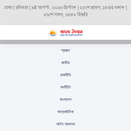
ঢাকা | রবিবার | ৯ই আগস্ট, ২০২৬ খ্রিস্টাব্দ | ২৫শে শ্রাবণ, ১৪৩৩ বঙ্গাব্দ |
২৬শে সফর, ১৪৪৮ হিজরি
প্রচ্ছদ
বাংলাদেশে নির্বাচনের জন্য
জাতীয়
যুক্তরাজ্যের সমর্থন পুনর্ব্যক্ত
রাজনীতি
করলেন সারাহ কুক
অর্থনীতি
স্টাফ রিপোর্টার
প্রকাশিতঃ
অক্টোবর ৩, ২০২৫
বাংলাদেশ
আন্তর্জাতিক
আইন আদালত