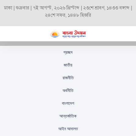
ঢাকা | শুক্রবার | ৭ই আগস্ট, ২০২৬ খ্রিস্টাব্দ | ২৩শে শ্রাবণ, ১৪৩৩ বঙ্গাব্দ |
২৪শে সফর, ১৪৪৮ হিজরি
প্রচ্ছদ
বিএনপি কোনো প্রার্থীকে
জাতীয়
সবুজ সংকেত দেয়নি
রাজনীতি
স্টাফ রিপোর্টার
প্রকাশিতঃ
সেপ্টেম্বর ২৮, ২০২৫
অর্থনীতি
বাংলাদেশ
আন্তর্জাতিক
আইন আদালত