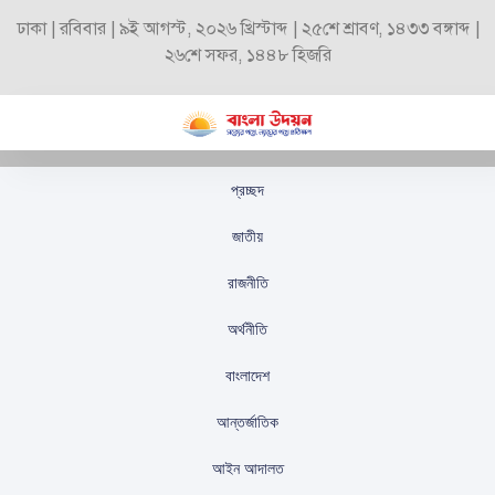
ঢাকা | রবিবার | ৯ই আগস্ট, ২০২৬ খ্রিস্টাব্দ | ২৫শে শ্রাবণ, ১৪৩৩ বঙ্গাব্দ |
২৬শে সফর, ১৪৪৮ হিজরি
প্রচ্ছদ
আমার এই সম্মান পৃথিবীর
জাতীয়
সব মাের জন্য: রানি মুখার্জি
রাজনীতি
স্টাফ রিপোর্টার
প্রকাশিতঃ
সেপ্টেম্বর ২৬, ২০২৫
অর্থনীতি
বাংলাদেশ
আন্তর্জাতিক
আইন আদালত