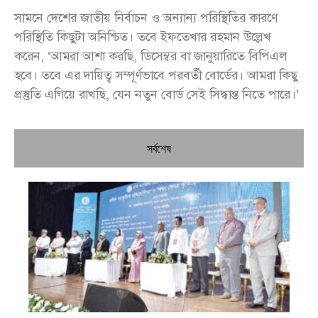
সামনে দেশের জাতীয় নির্বাচন ও অন্যান্য পরিস্থিতির কারণে
পরিস্থিতি কিছুটা অনিশ্চিত। তবে ইফতেখার রহমান উল্লেখ
করেন, ‘আমরা আশা করছি, ডিসেম্বর বা জানুয়ারিতে বিপিএল
হবে। তবে এর দায়িত্ব সম্পূর্ণভাবে পরবর্তী বোর্ডের। আমরা কিছু
প্রস্তুতি এগিয়ে রাখছি, যেন নতুন বোর্ড সেই সিদ্ধান্ত নিতে পারে।’
সর্বশেষ
চি
প্রধ
জন
দো
স্বা
পৌ
দিচ