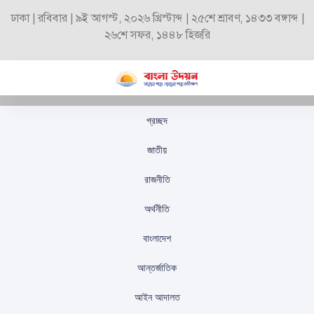
ঢাকা | রবিবার | ৯ই আগস্ট, ২০২৬ খ্রিস্টাব্দ | ২৫শে শ্রাবণ, ১৪৩৩ বঙ্গাব্দ |
২৬শে সফর, ১৪৪৮ হিজরি
প্রচ্ছদ
প্রায় ১৪০০ কোটি টাকা
জাতীয়
রয়েছে বিসিবির কোষাগারে
রাজনীতি
স্টাফ রিপোর্টার
প্রকাশিতঃ
সেপ্টেম্বর ২৫, ২০২৫
অর্থনীতি
বাংলাদেশ
আন্তর্জাতিক
আইন আদালত