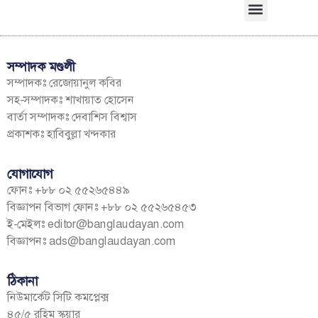
সম্পাদক মণ্ডলী
সম্পাদকঃ রেজোয়ানুল কবির
সহ-সম্পাদকঃ শাখায়াত হোসেন
বার্তা সম্পাদকঃ দেবাশিস বিশ্বাস
প্রকাশকঃ হাবিবুল্লা খন্দকার
যোগাযোগ
ফোনঃ +৮৮ ০২ ৫৫২৬৫৪৪৯
বিজ্ঞাপন বিভাগ ফোনঃ +৮৮ ০২ ৫৫২৬৫৪৫৩
ই-মেইলঃ
editor@banglaudayan.com
বিজ্ঞাপনঃ
ads@banglaudayan.com
ঠিকানা
নিউমার্কেট সিটি কমপ্লেক্স
৪৫/৫ রহিম স্কয়ার