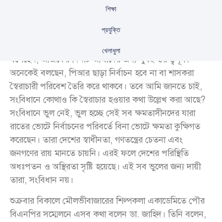
শিক্ষা
প্রযুক্তি
বিএনপির স্থায়ী কমিটির সদস্য ডা. এ জেড এম জাহিদ হোসেন
খেলাধুলা
বলেছেন, আজকের দিনটি আমাদের জন্য খুবই গুরুত্বপূর্ণ।
অনেকেই বলছেন, পিআর ছাড়া নির্বাচন হবে না বা শাসকরা
স্বৈরাচারী পরিবেশ তৈরি করে থাকবে। তবে আমি জানতে চাই,
সংবিধানে কোথাও কি স্বৈরাচার হওয়ার কথা উল্লেখ করা আছে?
সংবিধানে ভুল নেই, ভুল হচ্ছে সেই সব ক্ষমতাসীনদের যারা
রাতের ভোটে নির্বাচনের পরিবর্তে বিনা ভোটে ক্ষমতা কুক্ষিগত
করেছেন। তারা দেশের স্বাধীনতা, গণতন্ত্রের চেতনা এবং
জনগণের রায় মানতে চায়নি। এরই ফলে দেশের পরিস্থিতি
অধঃপতন ও অস্থিরতা সৃষ্টি হয়েছে। এই সব ভুলের জন্য দায়ী
তারা, সংবিধান নয়।
শুক্রবার বিকালে মৌলভীবাজারের শিল্পকলা একাডেমিতে পৌর
বিএনপির সম্মেলনে এসব কথা বলেন ডা. জাহিদ। তিনি বলেন,