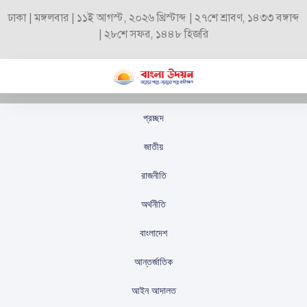
ঢাকা | মঙ্গলবার | ১১ই আগস্ট, ২০২৬ খ্রিস্টাব্দ | ২৭শে শ্রাবণ, ১৪৩৩ বঙ্গাব্দ
| ২৮শে সফর, ১৪৪৮ হিজরি
প্রচ্ছদ
জনগণের কাছে যান, পিআর
জাতীয়
চাইলে: ডা. জাহিদ
রাজনীতি
স্টাফ রিপোর্টার
প্রকাশিতঃ
সেপ্টেম্বর ২৫, ২০২৫
অর্থনীতি
বাংলাদেশ
আন্তর্জাতিক
আইন আদালত