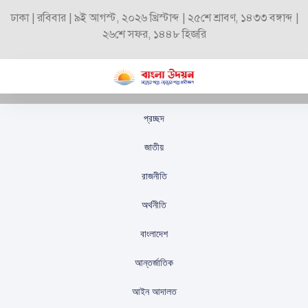
ঢাকা | রবিবার | ৯ই আগস্ট, ২০২৬ খ্রিস্টাব্দ | ২৫শে শ্রাবণ, ১৪৩৩ বঙ্গাব্দ |
২৬শে সফর, ১৪৪৮ হিজরি
প্রচ্ছদ
দেশি-বিদেশি
জাতীয়
বিনিয়োগকারীরা নির্বাচনের
রাজনীতি
অপেক্ষায় আছেন: আমীর
অর্থনীতি
খসরু
বাংলাদেশ
স্টাফ রিপোর্টার
প্রকাশিতঃ
সেপ্টেম্বর ২৩, ২০২৫
আন্তর্জাতিক
আইন আদালত