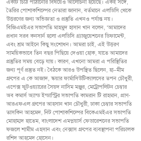
একটি চিঠি পাঠানোর বিষয়েও আলোচনা হয়েছে। একই সঙ্গে,
তৈরির পোশাকশিল্পের নেতারা জানান, বর্তমানে এলডিসি থেকে
উত্তরণের জন্য অভিজ্ঞতা ও প্রস্তুতি এখনও পর্যাপ্ত নয়।
বিজিএমইএর সভাপতি মাহমুদ হাসান খান বলেন, ‘আমাদের
প্রধান সরব কনসার্ন হলো এলডিসি গ্র্যাজুয়েশনের ডিফামেন্ট,
এবং শ্রম আইনে কিছু সংশোধন। আমরা চাই, এই উত্তরণ
সাময়িকভাবে তিন বছর পিছিয়ে দেওয়া হোক, যাতে আমাদের
প্রস্তুতির সময় বেড়ে যায়। কারণ, এখনো আমরা এ পরিস্থিতির
জন্য পূর্ণ প্রস্তুত নই। বৈঠকে আরও উপস্থিত ছিলেন, হা–মীম
গ্রুপের এ কে আজাদ, স্কয়ার ফার্মাসিউটিক্যালসের তপন চৌধুরী,
এপেক্স ফুটওয়্যারের সৈয়দ নাসিম মঞ্জুর, মেট্রোপলিটন চেম্বার
অব কমার্স অ্যান্ড ইন্ডাস্ট্রির সভাপতি কামরান টি রাহমান, প্রাণ-
আরএফএল গ্রুপের আহসান খান চৌধুরী, ঢাকা চেম্বার সভাপতি
তাসকিন আহমেদ, নিট পোশাকশিল্পের বিকেএমইএর সভাপতি
মোহাম্মদ হাতেম, বাংলাদেশ এমপ্লয়ার্স ফেডারেশনের সভাপতি
ফজলে শামীম এহসান এবং নেক্সাস গ্রুপের ব্যবস্থাপনা পরিচালক
রশিদ আহমেদ হোসেন।