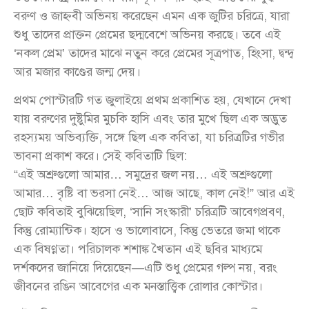
বরুণ ও জাহ্নবী অভিনয় করেছেন এমন এক জুটির চরিত্রে, যারা
শুধু তাদের প্রাক্তন প্রেমের ছদ্মবেশে অভিনয় করছে। তবে এই
‘নকল প্রেম’ তাদের মাঝে নতুন করে প্রেমের সূত্রপাত, হিংসা, দ্বন্দ্ব
আর মজার কাণ্ডের জন্ম দেয়।
প্রথম পোস্টারটি গত জুলাইয়ে প্রথম প্রকাশিত হয়, যেখানে দেখা
যায় বরুণের দুষ্টুমির মুচকি হাসি এবং তার মুখে ছিল এক অদ্ভুত
রহস্যময় অভিব্যক্তি, সঙ্গে ছিল এক কবিতা, যা চরিত্রটির গভীর
ভাবনা প্রকাশ করে। সেই কবিতাটি ছিল:
“এই অশ্রুগুলো আমার… সমুদ্রের জল নয়… এই অশ্রুগুলো
আমার… বৃষ্টি বা ভরসা নেই… আজ আছে, কাল নেই!” আর এই
ছোট কবিতাই বুঝিয়েছিল, ‘সানি সংস্কারী’ চরিত্রটি আবেগপ্রবণ,
কিন্তু রোম্যান্টিক। হাসে ও ভালোবাসে, কিন্তু ভেতরে জমা থাকে
এক বিষণ্ণতা। পরিচালক শশাঙ্ক খৈতান এই ছবির মাধ্যমে
দর্শকদের জানিয়ে দিয়েছেন—এটি শুধু প্রেমের গল্প নয়, বরং
জীবনের রঙিন আবেগের এক মনস্তাত্ত্বিক রোলার কোস্টার।