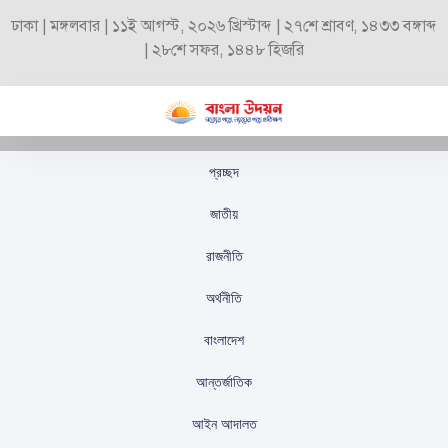
ঢাকা | মঙ্গলবার | ১১ই আগস্ট, ২০২৬ খ্রিস্টাব্দ | ২৭শে শ্রাবণ, ১৪৩৩ বঙ্গাব্দ
| ২৮শে সফর, ১৪৪৮ হিজরি
প্রচ্ছদ
জাহ্নবীর জীবনসঙ্গী চান
জাতীয়
কোন গুণগুলো দেখে চান,
রাজনীতি
জানালেন তিনি
অর্থনীতি
স্টাফ রিপোর্টার
প্রকাশিতঃ
সেপ্টেম্বর ২২, ২০২৫
বাংলাদেশ
আন্তর্জাতিক
আইন আদালত