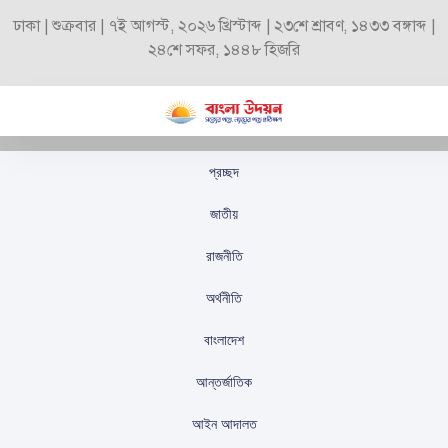
ঢাকা | শুক্রবার | ৭ই আগস্ট, ২০২৬ খ্রিস্টাব্দ | ২৩শে শ্রাবণ, ১৪৩৩ বঙ্গাব্দ |
২৪শে সফর, ১৪৪৮ হিজরি
প্রচ্ছদ
জনগণের ভালোবাসাই
জাতীয়
বিএনপির শক্তি: কুলাউড়ায়
রাজনীতি
জি. কে. গউছ
অর্থনীতি
স্টাফ রিপোর্টার
প্রকাশিতঃ
সেপ্টেম্বর ২০, ২০২৫
বাংলাদেশ
আন্তর্জাতিক
আইন আদালত