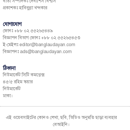
বার্তা সম্পাদকঃ দেবাশিস বিশ্বাস
প্রকাশকঃ হাবিবুল্লা খন্দকার
যোগাযোগ
ফোনঃ +৮৮ ০২ ৫৫২৬৫৪৪৯
বিজ্ঞাপন বিভাগ ফোনঃ +৮৮ ০২ ৫৫২৬৫৪৫৩
ই-মেইলঃ
editor@banglaudayan.com
বিজ্ঞাপনঃ
ads@banglaudayan.com
ঠিকানা
নিউমার্কেট সিটি কমপ্লেক্স
৪৫/৫ রহিম স্কয়ার
নিউমার্কেট
ঢাকা।
এই ওয়েবসাইটের কোনও লেখা, ছবি, ভিডিও অনুমতি ছাড়া ব্যবহার
বেআইনি।