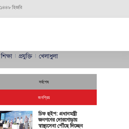
র, ১৪৪৮ হিজরি
শিক্ষা
প্রযুক্তি
খেলাধুলা
সর্বশেষ
জনপ্রিয়
চিফ হুইপ: প্রধানমন্ত্রী
জনগণের দোরগোড়ায়
স্বাস্থ্যসেবা পৌঁছে দিচ্ছেন