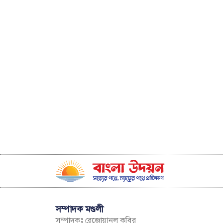
সম্পাদক মণ্ডলী
সম্পাদকঃ রেজোয়ানুল কবির