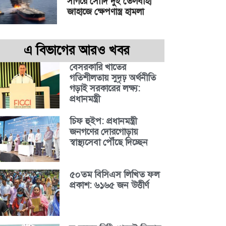
সাগরে সৌদি দুই তেলবাহী
জাহাজে ক্ষেপণাস্ত্র হামলা
এ বিভাগের আরও খবর
বেসরকারি খাতের
গতিশীলতায় সুদৃঢ় অর্থনীতি
গড়াই সরকারের লক্ষ্য:
প্রধানমন্ত্রী
চিফ হুইপ: প্রধানমন্ত্রী
জনগণের দোরগোড়ায়
স্বাস্থ্যসেবা পৌঁছে দিচ্ছেন
৫০তম বিসিএস লিখিত ফল
প্রকাশ: ৬১৬৫ জন উত্তীর্ণ