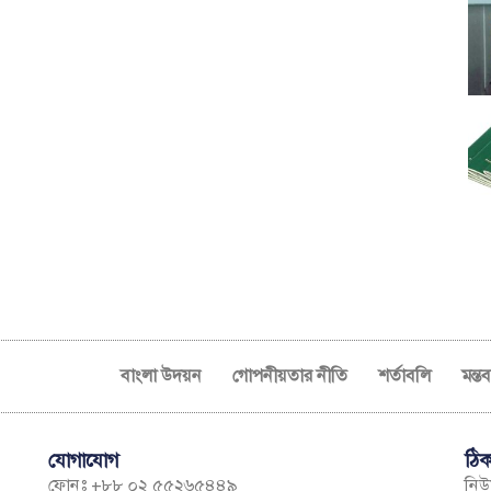
বাংলা উদয়ন
গোপনীয়তার নীতি
শর্তাবলি
মন্ত
যোগাযোগ
ঠিক
ফোনঃ +৮৮ ০২ ৫৫২৬৫৪৪৯
নিউম