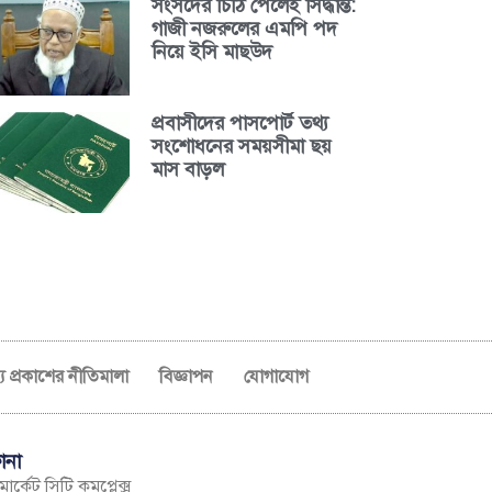
সংসদের চিঠি পেলেই সিদ্ধান্ত:
গাজী নজরুলের এমপি পদ
নিয়ে ইসি মাছউদ
প্রবাসীদের পাসপোর্ট তথ্য
সংশোধনের সময়সীমা ছয়
মাস বাড়ল
ব্য প্রকাশের নীতিমালা
বিজ্ঞাপন
যোগাযোগ
ানা
ার্কেট সিটি কমপ্লেক্স