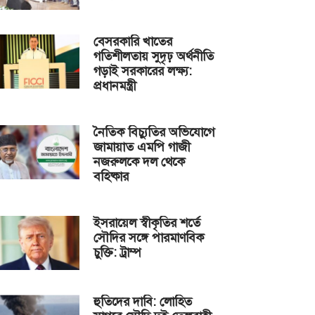
বেসরকারি খাতের
গতিশীলতায় সুদৃঢ় অর্থনীতি
গড়াই সরকারের লক্ষ্য:
প্রধানমন্ত্রী
নৈতিক বিচ্যুতির অভিযোগে
জামায়াত এমপি গাজী
নজরুলকে দল থেকে
বহিষ্কার
ইসরায়েল স্বীকৃতির শর্তে
সৌদির সঙ্গে পারমাণবিক
চুক্তি: ট্রাম্প
হুতিদের দাবি: লোহিত