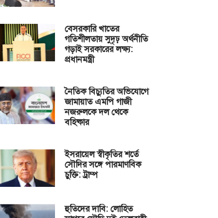
বেসরকারি খাতের
গতিশীলতায় সুদৃঢ় অর্থনীতি
গড়াই সরকারের লক্ষ্য:
প্রধানমন্ত্রী
নৈতিক বিচ্যুতির অভিযোগে
জামায়াত এমপি গাজী
নজরুলকে দল থেকে
বহিষ্কার
ইসরায়েল স্বীকৃতির শর্তে
সৌদির সঙ্গে পারমাণবিক
চুক্তি: ট্রাম্প
হুতিদের দাবি: লোহিত