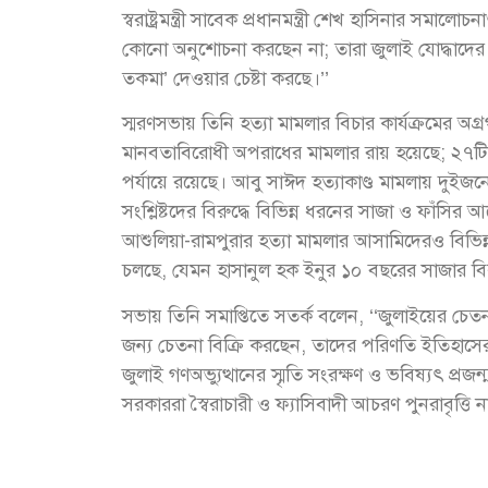
স্বরাষ্ট্রমন্ত্রী সাবেক প্রধানমন্ত্রী শেখ হাসিনার স
কোনো অনুশোচনা করছেন না; তারা জুলাই যোদ্ধাদের 
তকমা’ দেওয়ার চেষ্টা করছে।’’
স্মরণসভায় তিনি হত্যা মামলার বিচার কার্যক্রমের অ
মানবতাবিরোধী অপরাধের মামলার রায় হয়েছে; ২৭টি
পর্যায়ে রয়েছে। আবু সাঈদ হত্যাকাণ্ড মামলায় দুইজনে
সংশ্লিষ্টদের বিরুদ্ধে বিভিন্ন ধরনের সাজা ও ফাঁ
আশুলিয়া-রামপুরার হত্যা মামলার আসামিদেরও বিভিন্ন ম
চলছে, যেমন হাসানুল হক ইনুর ১০ বছরের সাজার বির
সভায় তিনি সমাপ্তিতে সতর্ক বলেন, ‘‘জুলাইয়ের চেত
জন্য চেতনা বিক্রি করছেন, তাদের পরিণতি ইতিহাস
জুলাই গণঅভ্যুত্থানের স্মৃতি সংরক্ষণ ও ভবিষ্যৎ প্
সরকাররা স্বৈরাচারী ও ফ্যাসিবাদী আচরণ পুনরাবৃত্তি 