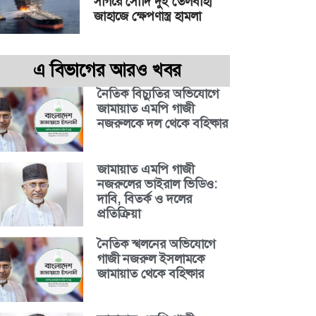
সাগরে সৌদি দুই তেলবাহী
জাহাজে ক্ষেপণাস্ত্র হামলা
এ বিভাগের আরও খবর
নৈতিক বিচ্যুতির অভিযোগে
জামায়াত এমপি গাজী
নজরুলকে দল থেকে বহিষ্কার
জামায়াত এমপি গাজী
নজরুলের ভাইরাল ভিডিও:
দাবি, বিতর্ক ও দলের
প্রতিক্রিয়া
নৈতিক স্খলনের অভিযোগে
গাজী নজরুল ইসলামকে
জামায়াত থেকে বহিষ্কার