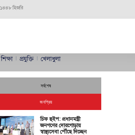
র, ১৪৪৮ হিজরি
শিক্ষা
প্রযুক্তি
খেলাধুলা
সর্বশেষ
জনপ্রিয়
চিফ হুইপ: প্রধানমন্ত্রী
জনগণের দোরগোড়ায়
স্বাস্থ্যসেবা পৌঁছে দিচ্ছেন