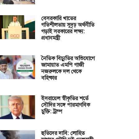
বেসরকারি খাতের
গতিশীলতায় সুদৃঢ় অর্থনীতি
গড়াই সরকারের লক্ষ্য:
প্রধানমন্ত্রী
নৈতিক বিচ্যুতির অভিযোগে
জামায়াত এমপি গাজী
নজরুলকে দল থেকে
বহিষ্কার
ইসরায়েল স্বীকৃতির শর্তে
সৌদির সঙ্গে পারমাণবিক
চুক্তি: ট্রাম্প
হুতিদের দাবি: লোহিত