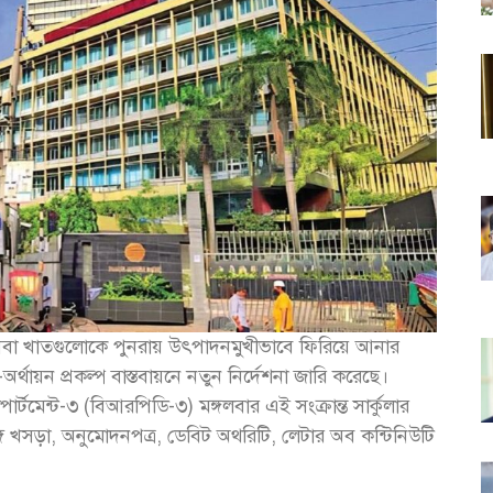
সেবা খাতগুলোকে পুনরায় উৎপাদনমুখীভাবে ফিরিয়ে আনার
অর্থায়ন প্রকল্প বাস্তবায়নে নতুন নির্দেশনা জারি করেছে।
ডিপার্টমেন্ট-৩ (বিআরপিডি-৩) মঙ্গলবার এই সংক্রান্ত সার্কুলার
ণাঙ্গ খসড়া, অনুমোদনপত্র, ডেবিট অথরিটি, লেটার অব কন্টিনিউটি