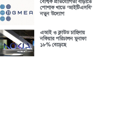
বৈশ্বিক প্রতিযোগিতা বাড়াতে
পোশাক খাতে ‘আইটিএসবি’
নতুন উদ্যোগ
এআই ও ক্লাউড চাহিদায়
নকিয়ার পরিচালন মুনাফা
১৮% বেড়েছে