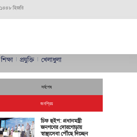
র, ১৪৪৮ হিজরি
শিক্ষা
প্রযুক্তি
খেলাধুলা
সর্বশেষ
জনপ্রিয়
চিফ হুইপ: প্রধানমন্ত্রী
জনগণের দোরগোড়ায়
স্বাস্থ্যসেবা পৌঁছে দিচ্ছেন