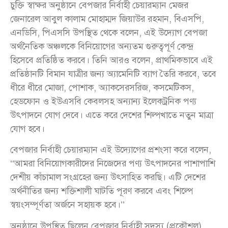
চুক্তি স্বাক্ষর অনুষ্ঠানে বেপজার নির্বাহী চেয়ারম্যান মেজর
জেনারেল আবুল কালাম মোহাম্মদ জিয়াউর রহমান, বিএসপি,
এনডিসি, পিএসসি উপস্থিত থেকে বলেন, এই উদ্যোগ বেপজা
অর্থনৈতিক অঞ্চলকে বিনিয়োগের অন্যতম গুরুত্বপূর্ণ কেন্দ্র
হিসেবে প্রতিষ্ঠিত করবে। তিনি আরও বলেন, প্রাথমিকভাবে এই
প্রতিষ্ঠানটি বিমান যাত্রীর জন্য অ্যামেনিটি ব্যাগ তৈরি করবে, তবে
ধীরে ধীরে মোজা, পোশাক, অ্যাকসেরসরিজ, কসমেটিকস,
হেডফোন ও ইউএসবি কেবলসহ অন্যান্য ইলেকট্রনিক পণ্য
উৎপাদনে যোগ দেবে। এতে করে দেশের শিল্পখাতে নতুন মাত্রা
যোগ হবে।
বেপজার নির্বাহী চেয়ারম্যান এই উদ্যোগের প্রশংসা করে বলেন,
‘‘আমরা বিনিয়োগকারীদের নিজেদের পণ্য উৎপাদনের পাশাপাশি
দেশীয় কাঁচামাল সংগ্রহের জন্য উৎসাহিত করছি। এটি দেশের
অর্থনীতির জন্য শক্তিশালী ঘাটতি পূরণ করবে এবং শিল্পে
স্বয়ংসম্পূর্ণতা অর্জনে সহায়ক হবে।’’
অনুষ্ঠানে উপস্থিত ছিলেন বেপজার নির্বাহী সদস্য (প্রকৌশল)