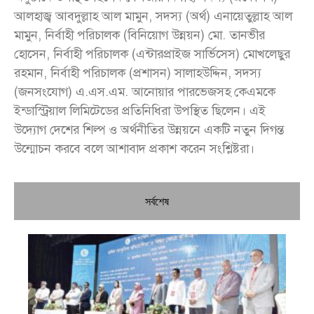
আলহাজ্ব আবদুল্লাহ আল মামুন, সদস্য (অর্থ) এনায়েতুল্লাহ আল
মামুন, নির্বাহী পরিচালক (বিনিয়োগ উন্নয়ন) মো. তানভীর
হোসেন, নির্বাহী পরিচালক (এন্টারপ্রাইজ সার্ভিসেস) মোখলেছুর
রহমান, নির্বাহী পরিচালক (প্রশাসন) সালাহউদ্দিন, সদস্য
(জনসংযোগ) এ.এস.এম. আনোয়ার পারভেজসহ কেএমকে
ইন্ডাস্ট্রিয়াল লিমিটেডের প্রতিনিধিরা উপস্থিত ছিলেন। এই
উদ্যোগ দেশের শিল্প ও অর্থনীতির উন্নয়নে একটি নতুন দিগন্ত
উন্মোচন করবে বলে আশাবাদ প্রকাশ করেন সংশ্লিষ্টরা।
সর্বশেষ
চি
প্রধ
জন
দো
স্বা