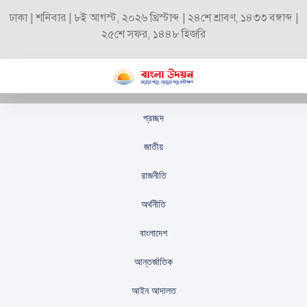
ঢাকা | শনিবার | ৮ই আগস্ট, ২০২৬ খ্রিস্টাব্দ | ২৪শে শ্রাবণ, ১৪৩৩ বঙ্গাব্দ |
২৫শে সফর, ১৪৪৮ হিজরি
প্রচ্ছদ
বেপজা অর্থনৈতিক অঞ্চলে
জাতীয়
প্রথমবারের মতো এয়ারপ্লেন
রাজনীতি
অ্যামেনিটি ব্যাগ ও কিট
অর্থনীতি
উৎপাদন শুরু
বাংলাদেশ
স্টাফ রিপোর্টার
প্রকাশিতঃ
সেপ্টেম্বর ১৭, ২০২৫
আন্তর্জাতিক
আইন আদালত