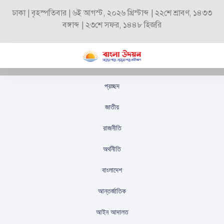
ঢাকা | বৃহস্পতিবার | ৬ই আগস্ট, ২০২৬ খ্রিস্টাব্দ | ২২শে শ্রাবণ, ১৪৩৩
বঙ্গাব্দ | ২৩শে সফর, ১৪৪৮ হিজরি
প্রচ্ছদ
পরবর্তী সংসদ নির্বাচনের
জাতীয়
জন্য ৪২ হাজার ৬১৮
রাজনীতি
ভোটকেন্দ্রের খসড়া তালিকা
অর্থনীতি
প্রকাশ
বাংলাদেশ
স্টাফ রিপোর্টার
প্রকাশিতঃ
সেপ্টেম্বর ১৬, ২০২৫
আন্তর্জাতিক
আইন আদালত