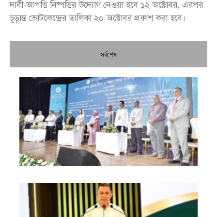
দাবী-আপত্তি নিষ্পত্তির উদ্যোগ নেওয়া হবে ১২ অক্টোবর, এরপর
চূড়ান্ত ভোটকেন্দ্রের তালিকা ২০ অক্টোবর প্রকাশ করা হবে।
সর্বশেষ
চি
প্রধ
জন
দো
স্বা
পৌ
দিচ
বে
খা
গত