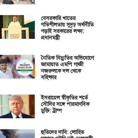
বেসরকারি খাতের
গতিশীলতায় সুদৃঢ় অর্থনীতি
গড়াই সরকারের লক্ষ্য:
প্রধানমন্ত্রী
নৈতিক বিচ্যুতির অভিযোগে
জামায়াত এমপি গাজী
নজরুলকে দল থেকে
বহিষ্কার
ইসরায়েল স্বীকৃতির শর্তে
সৌদির সঙ্গে পারমাণবিক
চুক্তি: ট্রাম্প
হুতিদের দাবি: লোহিত