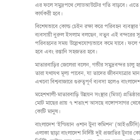
এর ফলে সমুদ্রপথে লোডআউটের গতি বাড়বে। এতে কর
কার্যকরী হবে।
বিশেষভাবে কোল্ড চেইন রক্ষা করে পরিবহন ব্যবস্থা
ব্যবসায়ী নুরুল ইসলাম বলছেন, নতুন এই বন্দরের সুব
পরিবহনের সময় উল্লেখযোগ্যভাবে কমে যাবে। ফলে পণ
হবে এবং রপ্তানি সহজতর হবে।
মাতারবাড়ির জেলেরা বলেন, গভীর সমুদ্রবন্দর চালু হ
তারা যথাযথ মূল্য পাবেন, যা তাদের জীবনযাত্রার মান
এখনো বিশ্ববাজারে গুরুত্বপূর্ণ ব্যবসা হলেও বাংলাদ
মহেশখালী-মাতারবাড়ি উন্নয়ন সংস্থার (মিডা) প্রতিষ্ঠা
মোট মাছের প্রায় ৭ শতাংশ আসছে বঙ্গোপসাগর থেকে। 
কোটি মানুষ।
বাংলাদেশ ‘ইন্ডিয়ান ওশান টুনা কমিশন’ (আইওটিসি)
এলাকা ছাড়া বাংলাদেশ নির্দিষ্ট দুই প্রজাতির টুনার