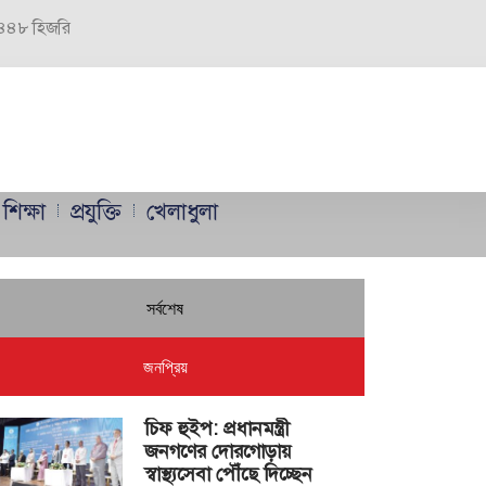
 ১৪৪৮ হিজরি
শিক্ষা
প্রযুক্তি
খেলাধুলা
সর্বশেষ
জনপ্রিয়
চিফ হুইপ: প্রধানমন্ত্রী
জনগণের দোরগোড়ায়
স্বাস্থ্যসেবা পৌঁছে দিচ্ছেন