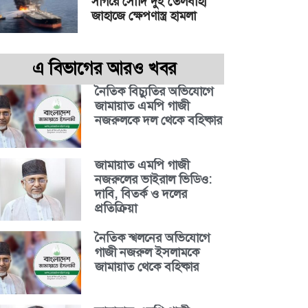
সাগরে সৌদি দুই তেলবাহী
জাহাজে ক্ষেপণাস্ত্র হামলা
এ বিভাগের আরও খবর
নৈতিক বিচ্যুতির অভিযোগে
জামায়াত এমপি গাজী
নজরুলকে দল থেকে বহিষ্কার
জামায়াত এমপি গাজী
নজরুলের ভাইরাল ভিডিও:
দাবি, বিতর্ক ও দলের
প্রতিক্রিয়া
নৈতিক স্খলনের অভিযোগে
গাজী নজরুল ইসলামকে
জামায়াত থেকে বহিষ্কার