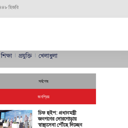
 ১৪৪৮ হিজরি
শিক্ষা
প্রযুক্তি
খেলাধুলা
সর্বশেষ
জনপ্রিয়
চিফ হুইপ: প্রধানমন্ত্রী
জনগণের দোরগোড়ায়
স্বাস্থ্যসেবা পৌঁছে দিচ্ছেন