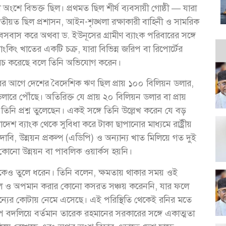
অংশে বিভক্ত ছিল। প্রথমত ছিল শীর্ষ ব্যবসায়ী গোষ্ঠী — যারা
বিতীয়ত ছিল প্রশাসন, আইন-শৃঙ্খলা রক্ষাকারী বাহিনী ও সামরিক
ে বসবাস করে অথবা ড. ইউনূসের গ্রামীণ ব্যাংক পরিবারের সঙ্গে
িং খাতের একটি চক্র, যারা বিভিন্ন জরিপ বা রিপোর্টের
রচ করেছে বলে তিনি অভিযোগ করেন।
ারের আগে দেশের বৈদেশিক ঋণ ছিল প্রায় ১০০ বিলিয়ন ডলার,
ডলারে পৌঁছে। অতিরিক্ত যে প্রায় ২০ বিলিয়ন ডলার বা প্রায়
নি প্রশ্ন তুলেছেন। একই সঙ্গে তিনি উল্লেখ করেন যে বড়
 ব্যাংক থেকে সুবিধা করে টাকা ছাপানোর মাধ্যমে রাষ্ট্রীয়
দাবি, উন্নয়ন প্রকল্প (এডিপি) ও অন্যান্য খাত মিলিয়ে গত দুই
ান কোনো উন্নয়ন বা পাবলিক ওয়ার্কস হয়নি।
কেও তুলে ধরেন। তিনি বলেন, ক্ষমতায় থাকার সময় ওই
নাজেহাল ও অপমান করার কোনো কসরত সঞ্চয় করেননি, যার ফলে
্যের কোটায় নেমে এসেছে। এই পরিস্থিতি থেকেই রনির মতে
প বদলিয়ে বর্তমান তারেক রহমানের সরকারের সঙ্গে একাত্মতা