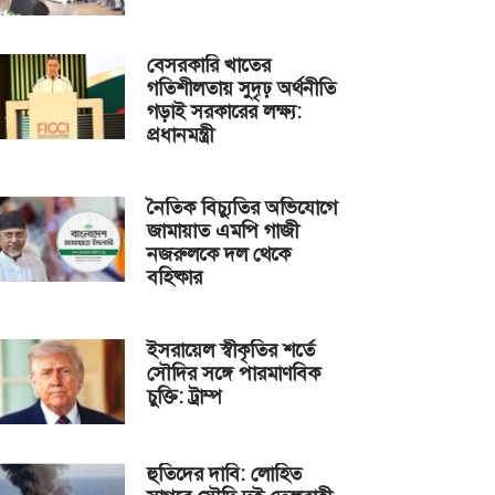
বেসরকারি খাতের
গতিশীলতায় সুদৃঢ় অর্থনীতি
গড়াই সরকারের লক্ষ্য:
প্রধানমন্ত্রী
নৈতিক বিচ্যুতির অভিযোগে
জামায়াত এমপি গাজী
নজরুলকে দল থেকে
বহিষ্কার
ইসরায়েল স্বীকৃতির শর্তে
সৌদির সঙ্গে পারমাণবিক
চুক্তি: ট্রাম্প
হুতিদের দাবি: লোহিত