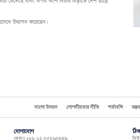
কিয়ে রেখেছে এবং অপর অংশ বিচার এড়াতে দেশ ছাড়ে
িসেবে উত্থাপন করেছেন।
বাংলা উদয়ন
গোপনীয়তার নীতি
শর্তাবলি
মন্ত
যোগাযোগ
ঠিক
ফোনঃ +৮৮ ০২ ৫৫২৬৫৪৪৯
নিউম