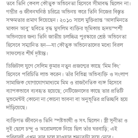
তবে তিনি কেবল কৌতুক অভিনেতা হিসেবে সীমাবদ্ধ ছিলেন না।
গম্ভীর ও জীবনঘনিষ্ঠ চরিত্রে অভিনয় করে তিনি নিজের বিস্তৃত
সক্ষমতার প্রমাণ দিয়েছেন। ২০১০ সালে মুক্তিপ্রাপ্ত ‘আদামিনতে
মাকান আবু’ ছবিতে বৃদ্ধ মুসলিম ব্যক্তির ভূমিকায় হৃদয়স্পর্শী
অভিনয়ের জন্য তিনি জাতীয় চলচ্চিত্র পুরস্কারে শ্রেষ্ঠ অভিনেতা
হিসেবে সম্মানিত হন—যা কৌতুক অভিনেতাদের মধ্যে বিরল
সাফল্যের শীর্ষ দৃষ্টান্ত।
ডিজিটাল যুগে সেলিম কুমার নতুন প্রজন্মের কাছে ‘মিম কিং’
হিসেবে পরিচিতি লাভ করেন। তাঁর বিভিন্ন অভিব্যক্তি ও সংলাপ
সামাজিক যোগাযোগমাধ্যমে মিম ও রাজনৈতিক ব্যঙ্গ হিসেবে
ব্যাপকভাবে ব্যবহৃত হয়েছে; নেটিজেনদের কাছে তার প্রতিটি
মুভমেন্টই কোনো না কোনো ভাবনা বা অনুভূতির প্রতিচ্ছবি হয়ে
দাঁড়িয়েছে।
ব্যক্তিগত জীবনেও তিনি স্পষ্টভাষী ও সৎ ছিলেন। স্ত্রী সুনীতা ও
দুই ছেলে চন্দু ও অরোমলকে নিয়ে ছিল তাঁর ঘরবাড়ি; এই
পরিবারই এখন তার চলে যাওয়ার শূন্যতাটা সয়ে নেবে।