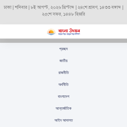
ঢাকা | শনিবার | ৮ই আগস্ট, ২০২৬ খ্রিস্টাব্দ | ২৪শে শ্রাবণ, ১৪৩৩ বঙ্গাব্দ |
২৫শে সফর, ১৪৪৮ হিজরি
প্রচ্ছদ
মালয়ালম অভিনেতা ও ‘মিম
জাতীয়
কিং’ সেলিম কুমার আর নেই
রাজনীতি
স্টাফ রিপোর্টার
প্রকাশিতঃ
জুন ৭, ২০২৬
অর্থনীতি
বাংলাদেশ
আন্তর্জাতিক
আইন আদালত