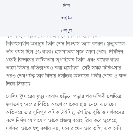
শিক্ষা
প্রযুক্তি
ভারতের জনপ্রিয় মালয়ালম অভিনেতা সেলিম কুমার আর নেই।
খেলাধুলা
গত ৭ জুন রাতে কোচির এক বেসরকারি হাসপাতালে
চিকিৎসাধীন অবস্থায় তিনি শেষ নিঃশ্বাস ত্যাগ করেন। মৃত্যুকালে
তাঁর বয়স ছিল ৫৬ বছর। হাসপাতাল সূত্রে জানা গেছে, দীর্ঘদিন
ধরেই লিভারের জটিলতায় ভুগছিলেন তিনি এবং কয়েক বছর
আগে লিভার প্রতিস্থাপনও করা হয়েছিল। সেই সমস্ত চিকিৎসার
পরও শেষপর্যন্ত তার বিদায় চলচ্চিত্র অঙ্গনকে গভীর শোক ও ক্ষত
দিলে দিয়েছে।
সেলিম কুমারের মৃত্যু সংবাদ ছড়িয়ে পড়ার পর দক্ষিণী চলচ্চিত্র
জগতসহ দেশের বিভিন্ন অংশে শোকের ছায়া নেমে এসেছে।
অভিনয়ে তার সুনিপুণ কমিক টাইমিং, উপস্থিত বুদ্ধি ও দর্শকদের
সঙ্গে নির্মল যোগাযোগ তাকে প্রজন্ম ধরেই প্রিয় করে তুলেছে।
দর্শকরা তাকে শুধু কথায় নয়, মনে রাখেন তার ভঙ্গি, এক হাসি