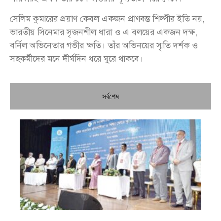
সেলিম কুমারের প্রয়াণ কেবল একজন প্রাণবন্ত শিল্পীর ইতি নয়,
ভারতীয় সিনেমার সৃজনশীল ধারা ও এ বলয়ের একজন দক্ষ,
বর্নিল অভিনেতার গভীর ক্ষতি। তাঁর অভিনয়ের স্মৃতি দর্শক ও
সহকর্মীদের মনে দীর্ঘদিন ধরে ঘুরে থাকবে।
সর্বশেষ
চি
প্রধ
জন
দো
স্বা
পৌ
দিচ