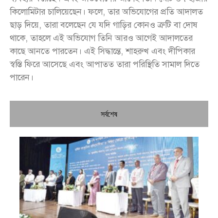
কিলোমিটার চালিয়েছেন। ফলে, তার অভিযোগের প্রতি আদালত
ছাড় দিয়ে, তারা বলেছেন যে যদি গাড়ির কোনও ত্রুটি বা দোষ
থাকে, তাহলে এই অভিযোগ তিনি আরও আগেই আদালতের
কাছে আনতে পারতেন। এই সিদ্ধান্তে, শাহরুখ এবং দীপিকার
স্বস্তি ফিরে আসেছে এবং আপাতত তারা পরিস্থিতি সামাল দিতে
পারেন।
সর্বশেষ
চি
প্রধ
জন
দো
স্বা
পৌ
দিচ