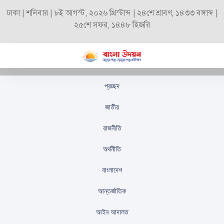
ঢাকা | শনিবার | ৮ই আগস্ট, ২০২৬ খ্রিস্টাব্দ | ২৪শে শ্রাবণ, ১৪৩৩ বঙ্গাব্দ |
২৫শে সফর, ১৪৪৮ হিজরি
প্রচ্ছদ
মামলায় স্থগিতাদেশ, স্বস্তিতে
জাতীয়
শাহরুখ-দীপিকা
রাজনীতি
স্টাফ রিপোর্টার
প্রকাশিতঃ
সেপ্টেম্বর ১৩, ২০২৫
অর্থনীতি
বাংলাদেশ
আন্তর্জাতিক
আইন আদালত