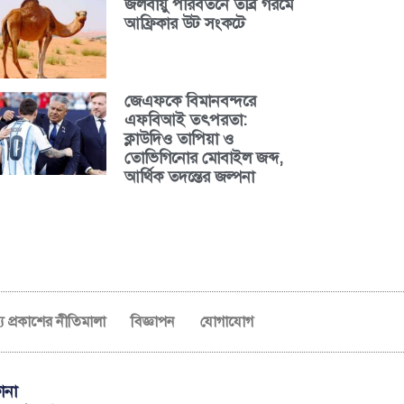
জলবায়ু পরিবর্তনে তীব্র গরমে
আফ্রিকার উট সংকটে
জেএফকে বিমানবন্দরে
এফবিআই তৎপরতা:
ক্লাউদিও তাপিয়া ও
তোভিগিনোর মোবাইল জব্দ,
আর্থিক তদন্তের জল্পনা
ব্য প্রকাশের নীতিমালা
বিজ্ঞাপন
যোগাযোগ
ানা