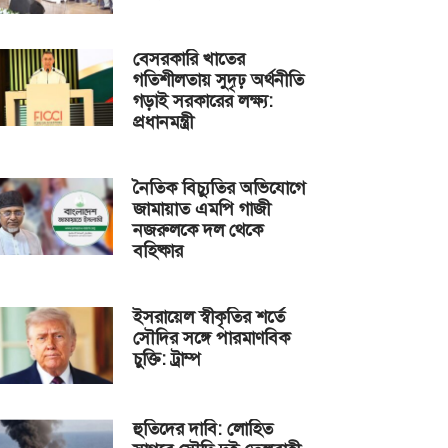
বেসরকারি খাতের
গতিশীলতায় সুদৃঢ় অর্থনীতি
গড়াই সরকারের লক্ষ্য:
প্রধানমন্ত্রী
নৈতিক বিচ্যুতির অভিযোগে
জামায়াত এমপি গাজী
নজরুলকে দল থেকে
বহিষ্কার
ইসরায়েল স্বীকৃতির শর্তে
সৌদির সঙ্গে পারমাণবিক
চুক্তি: ট্রাম্প
হুতিদের দাবি: লোহিত