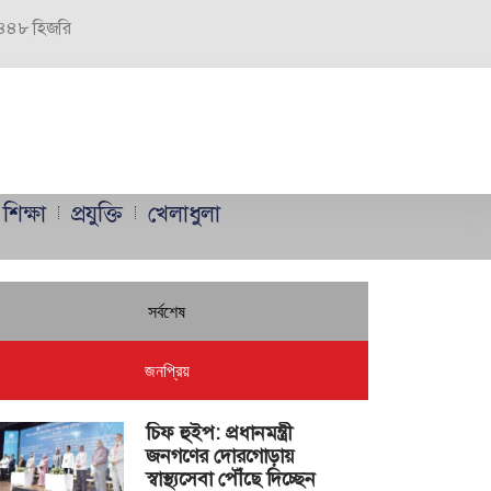
 ১৪৪৮ হিজরি
শিক্ষা
প্রযুক্তি
খেলাধুলা
সর্বশেষ
জনপ্রিয়
চিফ হুইপ: প্রধানমন্ত্রী
জনগণের দোরগোড়ায়
স্বাস্থ্যসেবা পৌঁছে দিচ্ছেন