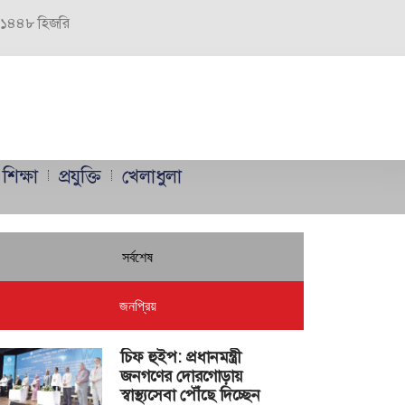
র, ১৪৪৮ হিজরি
শিক্ষা
প্রযুক্তি
খেলাধুলা
সর্বশেষ
জনপ্রিয়
চিফ হুইপ: প্রধানমন্ত্রী
জনগণের দোরগোড়ায়
স্বাস্থ্যসেবা পৌঁছে দিচ্ছেন