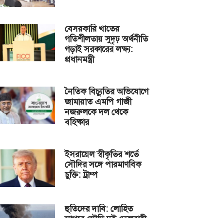
বেসরকারি খাতের
গতিশীলতায় সুদৃঢ় অর্থনীতি
গড়াই সরকারের লক্ষ্য:
প্রধানমন্ত্রী
নৈতিক বিচ্যুতির অভিযোগে
জামায়াত এমপি গাজী
নজরুলকে দল থেকে
বহিষ্কার
ইসরায়েল স্বীকৃতির শর্তে
সৌদির সঙ্গে পারমাণবিক
চুক্তি: ট্রাম্প
হুতিদের দাবি: লোহিত