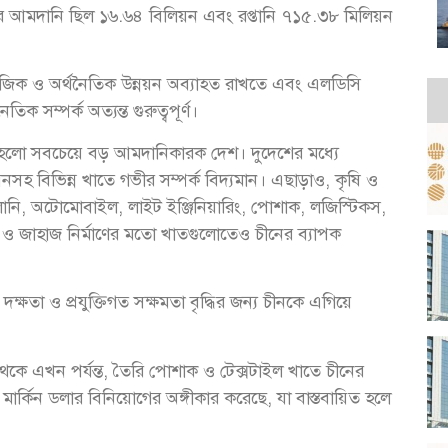
ের আমদানি ছিল ১৬.৬৪ বিলিয়ন এবং রপ্তানি ৭১৫.৩৮ মিলিয়ন
জিক ও অর্থনৈতিক উন্নয়ন অব্যাহত রাখতে এবং এলডিসি
িক সম্পর্ক অত্যন্ত গুরুত্বপূর্ণ।
 হলো সবচেয়ে বড় আমদানিকারক দেশ। দুদেশের মধ্যে
্নয়নসহ বিভিন্ন খাতে গভীর সম্পর্ক বিদ্যমান। এছাড়াও, কৃষি ও
জ্বালানি, অটোমোবাইল, লাইট ইঞ্জিনিয়ারিং, পোশাক, লজিস্টিকস,
ক্টর ও জাহাজ নির্মাণের মতো খাতগুলোতেও চীনের ব্যাপক
 দক্ষতা ও প্রযুক্তিগত সক্ষমতা বৃদ্ধির জন্য চীনকে এগিয়ে
থেকে এখন পর্যন্ত, তৈরি পোশাক ও টেক্সটাইল খাতে চীনের
 মার্কিন ডলার বিনিয়োগের অঙ্গীকার করেছে, যা বাস্তবায়িত হলে