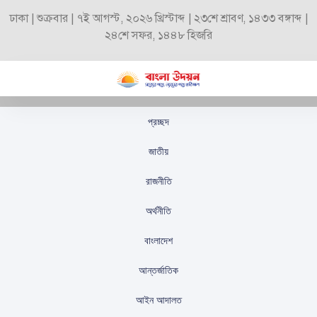
ঢাকা | শুক্রবার | ৭ই আগস্ট, ২০২৬ খ্রিস্টাব্দ | ২৩শে শ্রাবণ, ১৪৩৩ বঙ্গাব্দ |
২৪শে সফর, ১৪৪৮ হিজরি
প্রচ্ছদ
বিশেষ বিশ্লেষণ: ৪২ হাজার
জাতীয়
৬১৮ ভোটকেন্দ্রের খসড়া
রাজনীতি
তালিকা প্রকাশ
অর্থনীতি
স্টাফ রিপোর্টার
প্রকাশিতঃ
সেপ্টেম্বর ১৩, ২০২৫
বাংলাদেশ
আন্তর্জাতিক
আইন আদালত