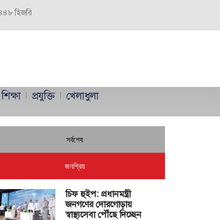
 ১৪৪৮ হিজরি
শিক্ষা
প্রযুক্তি
খেলাধুলা
সর্বশেষ
জনপ্রিয়
চিফ হুইপ: প্রধানমন্ত্রী
জনগণের দোরগোড়ায়
স্বাস্থ্যসেবা পৌঁছে দিচ্ছেন