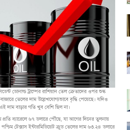
সিডেন্ট ডোনাল্ড ট্রাম্পের রাশিয়ান তেল ক্রেতাদের ওপর শুল্ক
াজারে তেলের দাম উল্লেখযোগ্যভাবে বৃদ্ধি পেয়েছে। যদিও
ে এই দাম বাড়ার গতি খুব বেশি ছিল না।
র দাম প্রতি ব্যারেলে ৬৭ ডলারে পৌঁছে, যা আগের দিনের তুলনায়
 পশ্চিম টেক্সাস ইন্টারমিডিয়েট ক্রুড তেলের দাম ৬৩.২৪ ডলারে