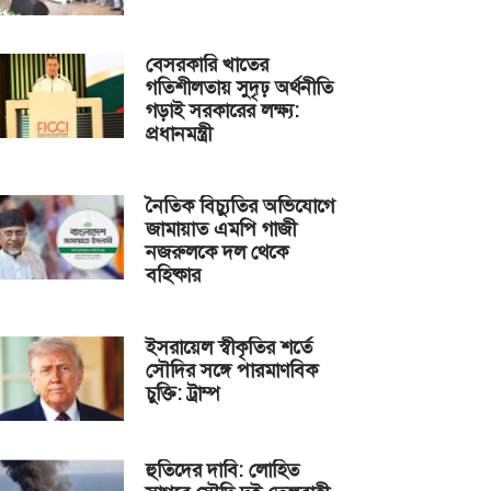
বেসরকারি খাতের
গতিশীলতায় সুদৃঢ় অর্থনীতি
গড়াই সরকারের লক্ষ্য:
প্রধানমন্ত্রী
নৈতিক বিচ্যুতির অভিযোগে
জামায়াত এমপি গাজী
নজরুলকে দল থেকে
বহিষ্কার
ইসরায়েল স্বীকৃতির শর্তে
সৌদির সঙ্গে পারমাণবিক
চুক্তি: ট্রাম্প
হুতিদের দাবি: লোহিত