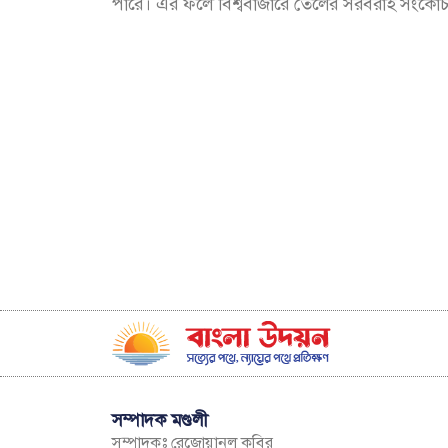
পারে। এর ফলে বিশ্ববাজারে তেলের সরবরাহ সংকোচন
সম্পাদক মণ্ডলী
সম্পাদকঃ রেজোয়ানুল কবির