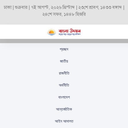
ঢাকা | শুক্রবার | ৭ই আগস্ট, ২০২৬ খ্রিস্টাব্দ | ২৩শে শ্রাবণ, ১৪৩৩ বঙ্গাব্দ |
২৪শে সফর, ১৪৪৮ হিজরি
প্রচ্ছদ
নতুন কুঁড়ির আবেদনের
জাতীয়
সময়সীমা বাড়লো
রাজনীতি
স্টাফ রিপোর্টার
প্রকাশিতঃ
সেপ্টেম্বর ৯, ২০২৫
অর্থনীতি
বাংলাদেশ
আন্তর্জাতিক
আইন আদালত