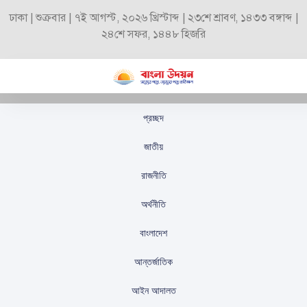
ঢাকা | শুক্রবার | ৭ই আগস্ট, ২০২৬ খ্রিস্টাব্দ | ২৩শে শ্রাবণ, ১৪৩৩ বঙ্গাব্দ |
২৪শে সফর, ১৪৪৮ হিজরি
প্রচ্ছদ
জনগণের ভোটই ভবিষ্যৎ
জাতীয়
সরকারের নির্ধারক: আমীর
রাজনীতি
খসরু
অর্থনীতি
স্টাফ রিপোর্টার
প্রকাশিতঃ
সেপ্টেম্বর ৭, ২০২৫
বাংলাদেশ
আন্তর্জাতিক
আইন আদালত