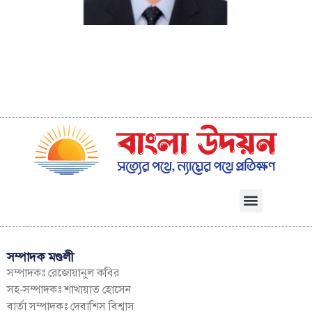
খ
ব
সম্পাদক মণ্ডলী
সম্পাদকঃ রেজোয়ানুল কবির
সহ-সম্পাদকঃ শাখায়াত হোসেন
বার্তা সম্পাদকঃ দেবাশিস বিশ্বাস