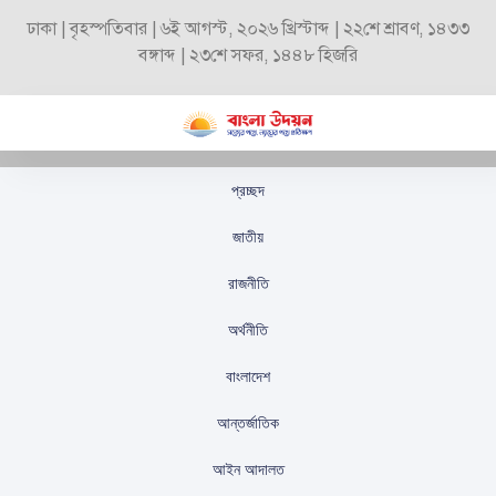
ঢাকা | বৃহস্পতিবার | ৬ই আগস্ট, ২০২৬ খ্রিস্টাব্দ | ২২শে শ্রাবণ, ১৪৩৩
বঙ্গাব্দ | ২৩শে সফর, ১৪৪৮ হিজরি
প্রচ্ছদ
সংস্কারের ফলে ব্যাংকখাতে
জাতীয়
অর্থপাচার কমেছে: টিআইবি
রাজনীতি
স্টাফ রিপোর্টার
প্রকাশিতঃ
সেপ্টেম্বর ৫, ২০২৫
অর্থনীতি
বাংলাদেশ
আন্তর্জাতিক
আইন আদালত