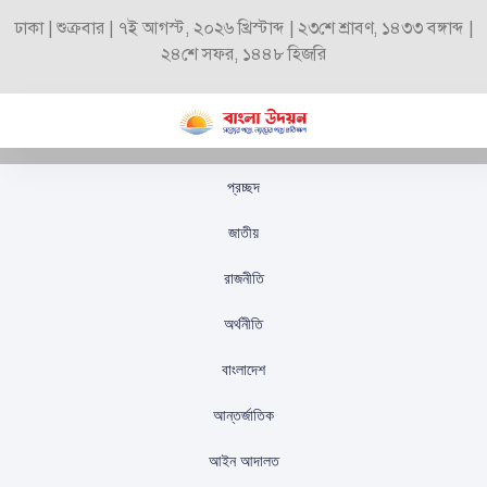
ঢাকা | শুক্রবার | ৭ই আগস্ট, ২০২৬ খ্রিস্টাব্দ | ২৩শে শ্রাবণ, ১৪৩৩ বঙ্গাব্দ |
২৪শে সফর, ১৪৪৮ হিজরি
প্রচ্ছদ
আজ বিএনপির ৪৭তম
জাতীয়
প্রতিষ্ঠাবার্ষিকী
রাজনীতি
স্টাফ রিপোর্টার
প্রকাশিতঃ
সেপ্টেম্বর ৫, ২০২৫
অর্থনীতি
বাংলাদেশ
আন্তর্জাতিক
আইন আদালত