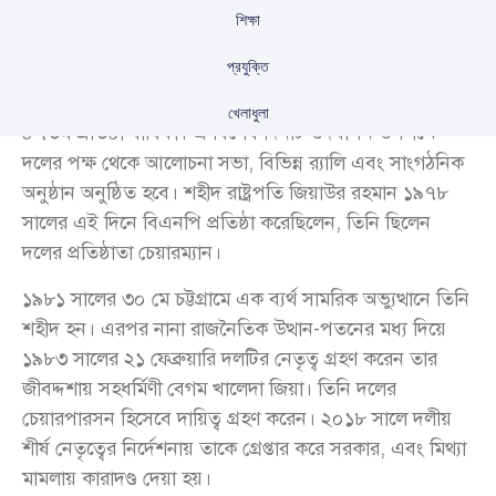
শিক্ষা
প্রযুক্তি
আজ ১ সেপ্টেম্বর, বাংলাদেশের জাতীয়তাবাদী দল বিএনপি’র
খেলাধুলা
৪৭তম প্রতিষ্ঠা বার্ষিকী। এ বিশেষ দিনটি উদযাপন উপলক্ষে
দলের পক্ষ থেকে আলোচনা সভা, বিভিন্ন র‍্যালি এবং সাংগঠনিক
অনুষ্ঠান অনুষ্ঠিত হবে। শহীদ রাষ্ট্রপতি জিয়াউর রহমান ১৯৭৮
সালের এই দিনে বিএনপি প্রতিষ্ঠা করেছিলেন, তিনি ছিলেন
দলের প্রতিষ্ঠাতা চেয়ারম্যান।
১৯৮১ সালের ৩০ মে চট্টগ্রামে এক ব্যর্থ সামরিক অভ্যুত্থানে তিনি
শহীদ হন। এরপর নানা রাজনৈতিক উত্থান-পতনের মধ্য দিয়ে
১৯৮৩ সালের ২১ ফেব্রুয়ারি দলটির নেতৃত্ব গ্রহণ করেন তার
জীবদ্দশায় সহধর্মিণী বেগম খালেদা জিয়া। তিনি দলের
চেয়ারপারসন হিসেবে দায়িত্ব গ্রহণ করেন। ২০১৮ সালে দলীয়
শীর্ষ নেতৃত্বের নির্দেশনায় তাকে গ্রেপ্তার করে সরকার, এবং মিথ্যা
মামলায় কারাদণ্ড দেয়া হয়।