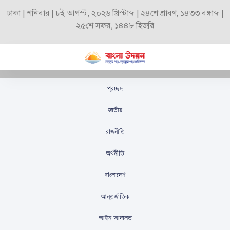
ঢাকা | শনিবার | ৮ই আগস্ট, ২০২৬ খ্রিস্টাব্দ | ২৪শে শ্রাবণ, ১৪৩৩ বঙ্গাব্দ |
২৫শে সফর, ১৪৪৮ হিজরি
প্রচ্ছদ
ছবি মুক্তির আগেই আইনি
জাতীয়
জটে শাহরুখ কন্যা সুহানা
রাজনীতি
স্টাফ রিপোর্টার
প্রকাশিতঃ
সেপ্টেম্বর ৪, ২০২৫
অর্থনীতি
বাংলাদেশ
আন্তর্জাতিক
আইন আদালত