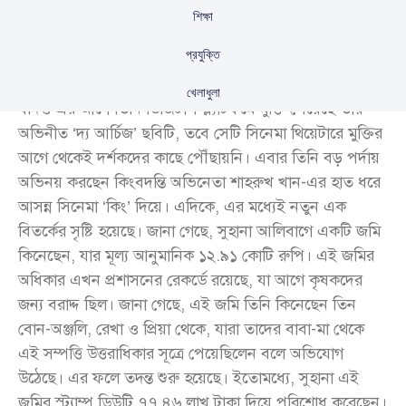
শিক্ষা
প্রযুক্তি
অতি শীঘ্রই বড় পর্দায় আত্মপ্রকাশের প্রস্তুতি নিচ্ছেন সুহানা খান।
খেলাধুলা
যদিও এর আগে তিনি ডিজিটাল প্ল্যাটফর্মে মুক্তি পেয়েছে তার
অভিনীত ‘দ্য আর্চিজ’ ছবিটি, তবে সেটি সিনেমা থিয়েটারে মুক্তির
আগে থেকেই দর্শকদের কাছে পৌঁছায়নি। এবার তিনি বড় পর্দায়
অভিনয় করছেন কিংবদন্তি অভিনেতা শাহরুখ খান-এর হাত ধরে
আসন্ন সিনেমা ‘কিং’ দিয়ে। এদিকে, এর মধ্যেই নতুন এক
বিতর্কের সৃষ্টি হয়েছে। জানা গেছে, সুহানা আলিবাগে একটি জমি
কিনেছেন, যার মূল্য আনুমানিক ১২.৯১ কোটি রুপি। এই জমির
অধিকার এখন প্রশাসনের রেকর্ডে রয়েছে, যা আগে কৃষকদের
জন্য বরাদ্দ ছিল। জানা গেছে, এই জমি তিনি কিনেছেন তিন
বোন-অঞ্জলি, রেখা ও প্রিয়া থেকে, যারা তাদের বাবা-মা থেকে
এই সম্পত্তি উত্তরাধিকার সূত্রে পেয়েছিলেন বলে অভিযোগ
উঠেছে। এর ফলে তদন্ত শুরু হয়েছে। ইতোমধ্যে, সুহানা এই
জমির স্ট্যাম্প ডিউটি ৭৭.৪৬ লাখ টাকা দিয়ে পরিশোধ করেছেন।