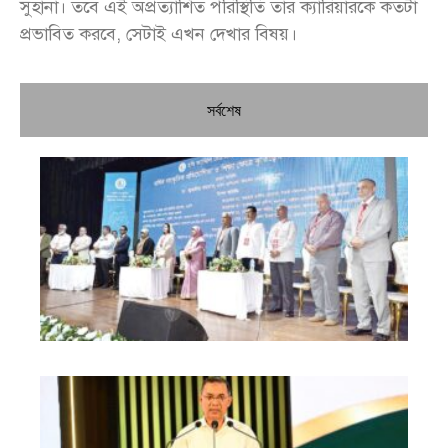
সুহানা। তবে এই অপ্রত্যাশিত পরিস্থিতি তার ক্যারিয়ারকে কতটা
প্রভাবিত করবে, সেটাই এখন দেখার বিষয়।
সর্বশেষ
চি
প্রধ
জন
দো
স্বা
পৌ
দিচ
বে
খা
গত