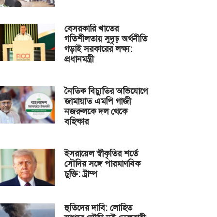
বেসরকারি খাতের
গতিশীলতায় সুদৃঢ় অর্থনীতি
গড়াই সরকারের লক্ষ্য:
প্রধানমন্ত্রী
নৈতিক বিচ্যুতির অভিযোগে
জামায়াত এমপি গাজী
নজরুলকে দল থেকে
বহিষ্কার
ইসরায়েল স্বীকৃতির শর্তে
সৌদির সঙ্গে পারমাণবিক
চুক্তি: ট্রাম্প
হুতিদের দাবি: লোহিত