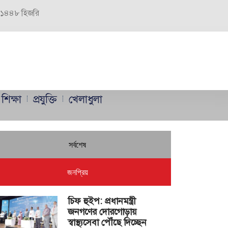
র, ১৪৪৮ হিজরি
শিক্ষা
প্রযুক্তি
খেলাধুলা
সর্বশেষ
জনপ্রিয়
চিফ হুইপ: প্রধানমন্ত্রী
জনগণের দোরগোড়ায়
স্বাস্থ্যসেবা পৌঁছে দিচ্ছেন