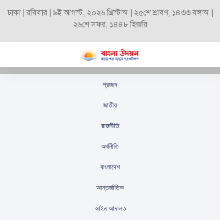
ঢাকা | রবিবার | ৯ই আগস্ট, ২০২৬ খ্রিস্টাব্দ | ২৫শে শ্রাবণ, ১৪৩৩ বঙ্গাব্দ |
২৬শে সফর, ১৪৪৮ হিজরি
প্রচ্ছদ
নেপাল-বাংলাদেশ দ্বিপাক্ষিক
জাতীয়
বাণিজ্য উন্নয়নে বৈঠক
রাজনীতি
অনুষ্ঠিত
অর্থনীতি
স্টাফ রিপোর্টার
প্রকাশিতঃ
আগস্ট ৩০, ২০২৫
বাংলাদেশ
আন্তর্জাতিক
আইন আদালত