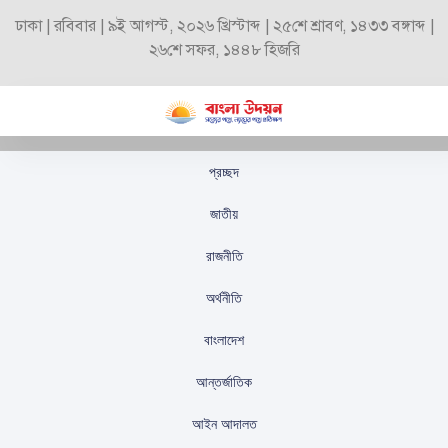
ঢাকা | রবিবার | ৯ই আগস্ট, ২০২৬ খ্রিস্টাব্দ | ২৫শে শ্রাবণ, ১৪৩৩ বঙ্গাব্দ |
২৬শে সফর, ১৪৪৮ হিজরি
প্রচ্ছদ
দেশকে বিরাজনীতিকরণে
জাতীয়
নতুন ‘মাইনাস-টু ফর্মুলা’
রাজনীতি
প্রতিষ্ঠিত: মির্জা আব্বাস
অর্থনীতি
স্টাফ রিপোর্টার
প্রকাশিতঃ
আগস্ট ৩০, ২০২৫
বাংলাদেশ
আন্তর্জাতিক
আইন আদালত