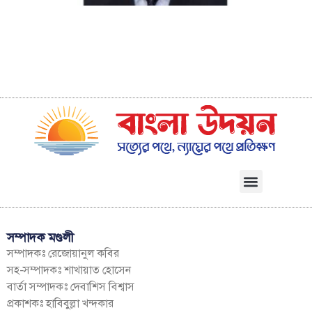
ব
সম্পাদক মণ্ডলী
সম্পাদকঃ রেজোয়ানুল কবির
সহ-সম্পাদকঃ শাখায়াত হোসেন
বার্তা সম্পাদকঃ দেবাশিস বিশ্বাস
প্রকাশকঃ হাবিবুল্লা খন্দকার