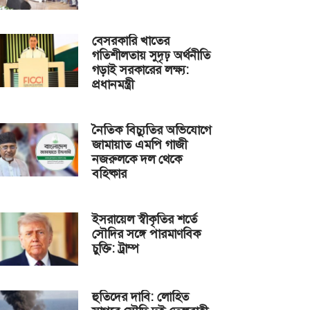
বেসরকারি খাতের
গতিশীলতায় সুদৃঢ় অর্থনীতি
গড়াই সরকারের লক্ষ্য:
প্রধানমন্ত্রী
নৈতিক বিচ্যুতির অভিযোগে
জামায়াত এমপি গাজী
নজরুলকে দল থেকে
বহিষ্কার
ইসরায়েল স্বীকৃতির শর্তে
সৌদির সঙ্গে পারমাণবিক
চুক্তি: ট্রাম্প
হুতিদের দাবি: লোহিত