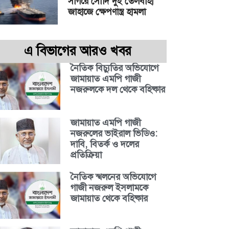
সাগরে সৌদি দুই তেলবাহী
জাহাজে ক্ষেপণাস্ত্র হামলা
এ বিভাগের আরও খবর
নৈতিক বিচ্যুতির অভিযোগে
জামায়াত এমপি গাজী
নজরুলকে দল থেকে বহিষ্কার
জামায়াত এমপি গাজী
নজরুলের ভাইরাল ভিডিও:
দাবি, বিতর্ক ও দলের
প্রতিক্রিয়া
নৈতিক স্খলনের অভিযোগে
গাজী নজরুল ইসলামকে
জামায়াত থেকে বহিষ্কার