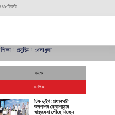
 ১৪৪৮ হিজরি
শিক্ষা
প্রযুক্তি
খেলাধুলা
সর্বশেষ
জনপ্রিয়
চিফ হুইপ: প্রধানমন্ত্রী
জনগণের দোরগোড়ায়
স্বাস্থ্যসেবা পৌঁছে দিচ্ছেন