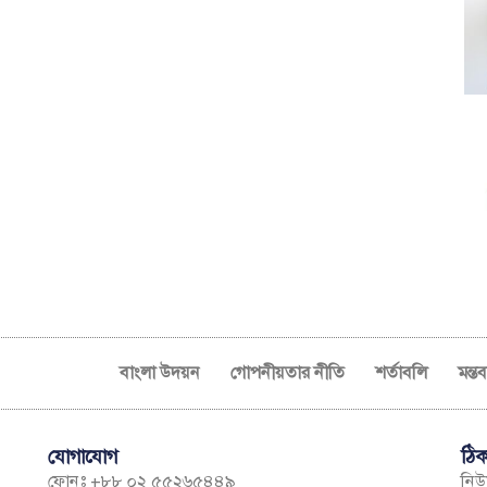
বাংলা উদয়ন
গোপনীয়তার নীতি
শর্তাবলি
মন্ত
যোগাযোগ
ঠিক
ফোনঃ +৮৮ ০২ ৫৫২৬৫৪৪৯
নিউম