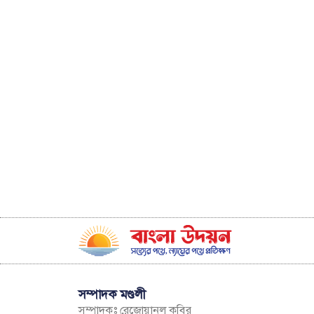
সম্পাদক মণ্ডলী
সম্পাদকঃ রেজোয়ানুল কবির