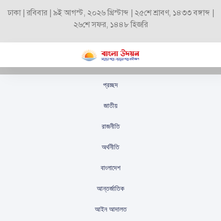
ঢাকা | রবিবার | ৯ই আগস্ট, ২০২৬ খ্রিস্টাব্দ | ২৫শে শ্রাবণ, ১৪৩৩ বঙ্গাব্দ |
২৬শে সফর, ১৪৪৮ হিজরি
প্রচ্ছদ
দেশের মানুষ পিআর পদ্ধতি
জাতীয়
চায় না: মির্জা ফখরুল
রাজনীতি
স্টাফ রিপোর্টার
প্রকাশিতঃ
আগস্ট ২৩, ২০২৫
অর্থনীতি
বাংলাদেশ
আন্তর্জাতিক
আইন আদালত