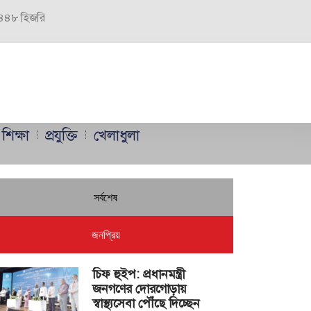
 ১৪৪৮ হিজরি
শিক্ষা
প্রযুক্তি
খেলাধুলা
সর্বশেষ
জনপ্রিয়
চিফ হুইপ: প্রধানমন্ত্রী
জনগণের দোরগোড়ায়
স্বাস্থ্যসেবা পৌঁছে দিচ্ছেন