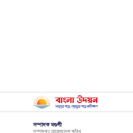
সম্পাদক মণ্ডলী
সম্পাদকঃ রেজোয়ানুল কবির