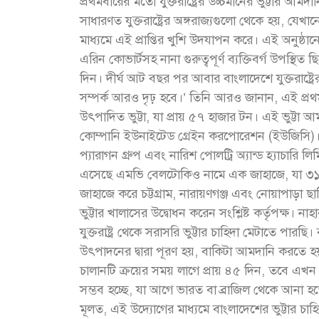
প্রথমবারের মতো যুক্তরাষ্ট্রের উচ্চমানের ভুট্টার আম
সাধারণত যুক্তরাষ্ট্রের অঙ্গরাজ্যগুলো থেকে হয়, যেখা
মাধ্যমে এই প্রাপ্তির খুশি উদযাপন করে। এই অনুষ্ঠানে ব
এরিন কোভার্টসহ নানা গুরুত্বপূর্ণ ব্যক্তিবর্গ উপস্থ
দিন। দীর্ঘ আট বছর পর আবার বাংলাদেশে যুক্তরাষ্ট্র
সম্পর্ক আরও দৃঢ় হবে।’ তিনি আরও জানান, এই প্র
উৎপাদিত ভুট্টা, যা প্রায় ৫৭ হাজার টন। এই ভুট্টা আমদ
কোম্পানি ইউনাইটেড গ্রেইন করপোরেশন (ইউজিসি)। ব
প্যারাগন গ্রুপ এবং নারিশ পোলট্রি অ্যান্ড হ্যাচারি
এসেছে এমভি বেলটোকিও নামে এক জাহাজে, যা ৩১ 
জাহাজে করে চট্টগ্রাম, নারায়ণগঞ্জ এবং নোয়াপাড়া ছাড়
ভুট্টার খালাসের উদ্বোধন করেন সংশ্লিষ্ট কর্তৃপক্ষ।
যুক্তরাষ্ট্র থেকে সরাসরি ভুট্টার চাহিদা মেটাতে পা
উৎপাদনের দ্বারা পূরণ হয়, বাকিটা আমদানি করতে 
চালানটি ক্রয়ের সময় লাগে প্রায় ৪৫ দিন, তবে এখন যু
সম্ভব হচ্ছে, যা আগে ভারত বা ব্রাজিল থেকে আনা 
মূলত, এই উদ্যোগের মাধ্যমে বাংলাদেশের ভুট্টার চ