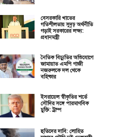
বেসরকারি খাতের
গতিশীলতায় সুদৃঢ় অর্থনীতি
গড়াই সরকারের লক্ষ্য:
প্রধানমন্ত্রী
নৈতিক বিচ্যুতির অভিযোগে
জামায়াত এমপি গাজী
নজরুলকে দল থেকে
বহিষ্কার
ইসরায়েল স্বীকৃতির শর্তে
সৌদির সঙ্গে পারমাণবিক
চুক্তি: ট্রাম্প
হুতিদের দাবি: লোহিত