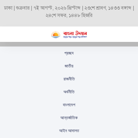
ঢাকা | শুক্রবার | ৭ই আগস্ট, ২০২৬ খ্রিস্টাব্দ | ২৩শে শ্রাবণ, ১৪৩৩ বঙ্গাব্দ |
২৪শে সফর, ১৪৪৮ হিজরি
প্রচ্ছদ
জাতীয়
সেপ্টেম্বর ১, ২০২৫
রাজনীতি
ই
অর্থনীতি
এ
বাংলাদেশ
৮
জ
আন্তর্জাতিক
মৃ
আইন আদালত
ক