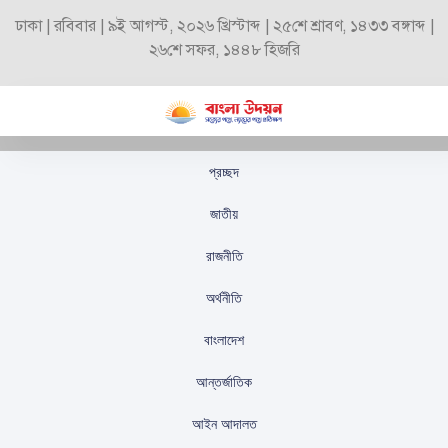
ঢাকা | রবিবার | ৯ই আগস্ট, ২০২৬ খ্রিস্টাব্দ | ২৫শে শ্রাবণ, ১৪৩৩ বঙ্গাব্দ |
২৬শে সফর, ১৪৪৮ হিজরি
প্রচ্ছদ
ন্যাটোতে ইউক্রেনের
জাতীয়
সদস্যপদ নিয়ে প্রশ্ন এড়িয়ে
রাজনীতি
গেলেন জোটের মহাসচিব
অর্থনীতি
স্টাফ রিপোর্টার
প্রকাশিতঃ
ডিসেম্বর ৪, ২০২৪
বাংলাদেশ
আন্তর্জাতিক
আইন আদালত