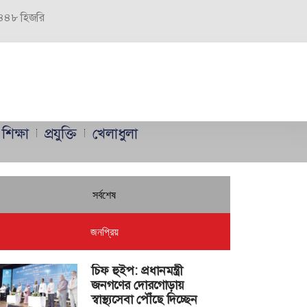
 ১৪৪৮ হিজরি
শিক্ষা
প্রযুক্তি
খেলাধুলা
সর্বশেষ
জনপ্রিয়
চিফ হুইপ: প্রধানমন্ত্রী
জনগণের দোরগোড়ায়
স্বাস্থ্যসেবা পৌঁছে দিচ্ছেন