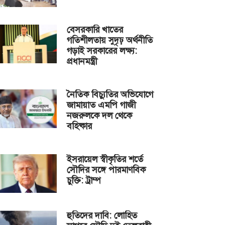
বেসরকারি খাতের
গতিশীলতায় সুদৃঢ় অর্থনীতি
গড়াই সরকারের লক্ষ্য:
প্রধানমন্ত্রী
নৈতিক বিচ্যুতির অভিযোগে
জামায়াত এমপি গাজী
নজরুলকে দল থেকে
বহিষ্কার
ইসরায়েল স্বীকৃতির শর্তে
সৌদির সঙ্গে পারমাণবিক
চুক্তি: ট্রাম্প
হুতিদের দাবি: লোহিত