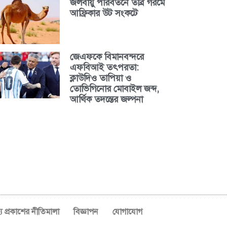
জলবায়ু পরিবর্তনে তীব্র গরমে
আফ্রিকার উট সংকটে
জেএফকে বিমানবন্দরে
এফবিআই তৎপরতা:
ক্লাউদিও তাপিয়া ও
তোভিগিনোর মোবাইল জব্দ,
আর্থিক তদন্তের জল্পনা
ব্য প্রকাশের নীতিমালা
বিজ্ঞাপন
যোগাযোগ