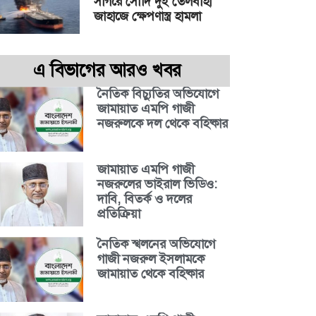
সাগরে সৌদি দুই তেলবাহী
জাহাজে ক্ষেপণাস্ত্র হামলা
এ বিভাগের আরও খবর
নৈতিক বিচ্যুতির অভিযোগে
জামায়াত এমপি গাজী
নজরুলকে দল থেকে বহিষ্কার
জামায়াত এমপি গাজী
নজরুলের ভাইরাল ভিডিও:
দাবি, বিতর্ক ও দলের
প্রতিক্রিয়া
নৈতিক স্খলনের অভিযোগে
গাজী নজরুল ইসলামকে
জামায়াত থেকে বহিষ্কার