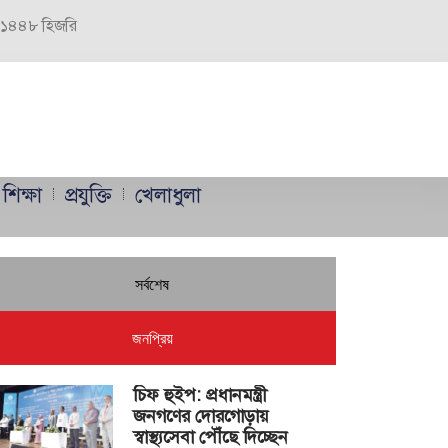
র, ১৪৪৮ হিজরি
শিক্ষা
প্রযুক্তি
খেলাধুলা
সর্বশেষ
জনপ্রিয়
চিফ হুইপ: প্রধানমন্ত্রী
জনগণের দোরগোড়ায়
স্বাস্থ্যসেবা পৌঁছে দিচ্ছেন