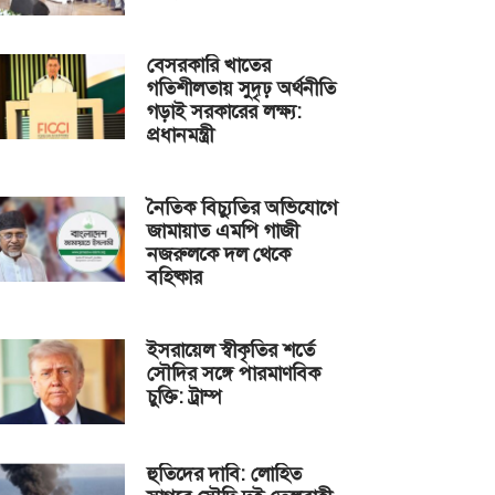
বেসরকারি খাতের
গতিশীলতায় সুদৃঢ় অর্থনীতি
গড়াই সরকারের লক্ষ্য:
প্রধানমন্ত্রী
নৈতিক বিচ্যুতির অভিযোগে
জামায়াত এমপি গাজী
নজরুলকে দল থেকে
বহিষ্কার
ইসরায়েল স্বীকৃতির শর্তে
সৌদির সঙ্গে পারমাণবিক
চুক্তি: ট্রাম্প
হুতিদের দাবি: লোহিত