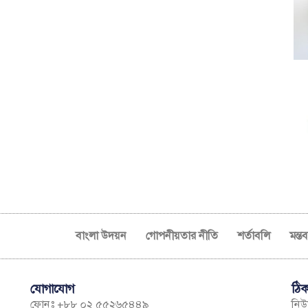
বাংলা উদয়ন
গোপনীয়তার নীতি
শর্তাবলি
মন্ত
যোগাযোগ
ঠিক
ফোনঃ +৮৮ ০২ ৫৫২৬৫৪৪৯
নিউম