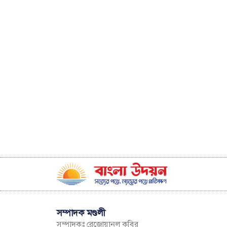
সম্পাদক মণ্ডলী
সম্পাদকঃ রেজোয়ানুল কবির